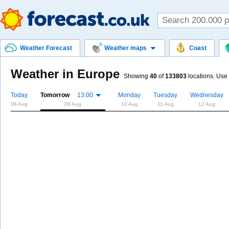
Weather Forecast
Weather maps
Coast
Weather in Europe
Showing
40
of
133803
locations. Use 
Today
Tomorrow
13:00
Monday
Tuesday
Wednesday
08 Aug
09 Aug
10 Aug
11 Aug
12 Aug