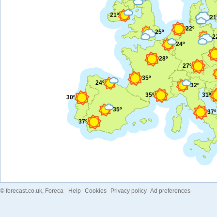
21º
21
22º
25º
2
24º
28º
27º
35º
24º
32º
35º
31º
30º
35º
37º
37º
©
forecast.co.uk
, Foreca
Help
Cookies
Privacy policy
Ad preferences