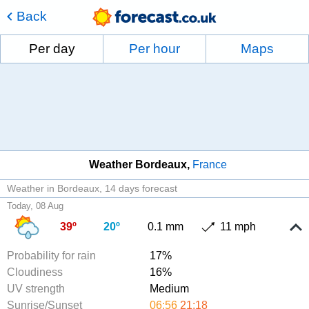
Back
Per day
Per hour
Maps
Weather Bordeaux
France
Weather in Bordeaux
14 days forecast
Today, 08 Aug
39º
20º
0.1 mm
11 mph
Probability for rain
17%
Cloudiness
16%
UV strength
Medium
Sunrise/Sunset
06:56
21:18