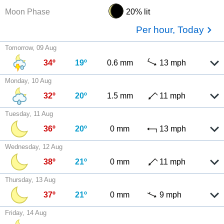
Moon Phase
20% lit
Per hour, Today
Tomorrow, 09 Aug
34º
19º
0.6 mm
13 mph
Monday, 10 Aug
32º
20º
1.5 mm
11 mph
Tuesday, 11 Aug
36º
20º
0 mm
13 mph
Wednesday, 12 Aug
38º
21º
0 mm
11 mph
Thursday, 13 Aug
37º
21º
0 mm
9 mph
Friday, 14 Aug