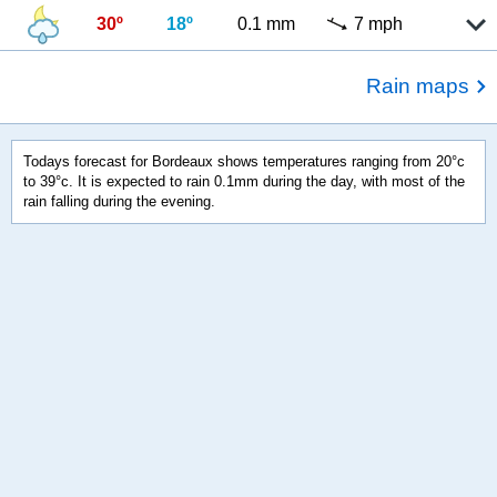
30º
18º
0.1 mm
7 mph
Rain maps
Todays forecast for Bordeaux shows temperatures ranging from 20°c
to 39°c. It is expected to rain 0.1mm during the day, with most of the
rain falling during the evening.