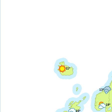
11º
13º
19º
15º