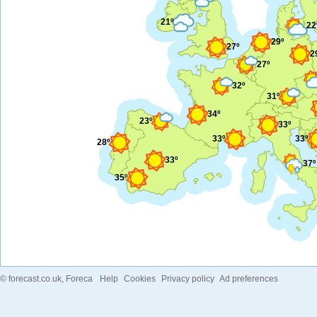
21º
22
29º
27º
2
27º
32º
31º
34º
23º
33º
33º
33º
28º
33º
37º
35º
©
forecast.co.uk
, Foreca
Help
Cookies
Privacy policy
Ad preferences