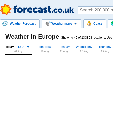
Weather Forecast
Weather maps
Coast
Weather in Europe
Showing
40
of
133803
locations. Use 
Today
13:00
Tomorrow
Tuesday
Wednesday
Thursday
09 Aug
10 Aug
11 Aug
12 Aug
13 Aug