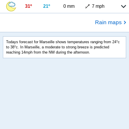
31º
21º
0 mm
7 mph
Rain maps
Todays forecast for Marseille shows temperatures ranging from 24°c
to 38°c. In Marseille, a moderate to strong breeze is predicted
reaching 14mph from the NW during the afternoon.