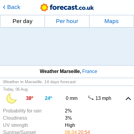
Back
Per day
Per hour
Maps
Weather Marseille
France
Weather in Marseille
14 days forecast
Today, 06 Aug
38º
24º
0 mm
13 mph
Probability for rain
2%
Cloudiness
3%
UV strength
High
Sunrise/Sunset
06:34
20:54