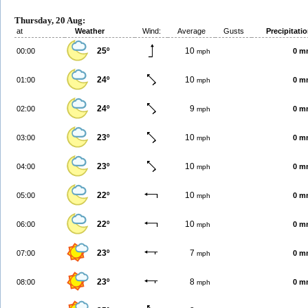
Thursday, 20 Aug:
at
Weather
Wind:
Average
Gusts
Precipitati
25º
10
00:00
0 m
mph
24º
10
01:00
0 m
mph
24º
9
02:00
0 m
mph
23º
10
03:00
0 m
mph
23º
10
04:00
0 m
mph
22º
10
05:00
0 m
mph
22º
10
06:00
0 m
mph
23º
7
07:00
0 m
mph
23º
8
08:00
0 m
mph