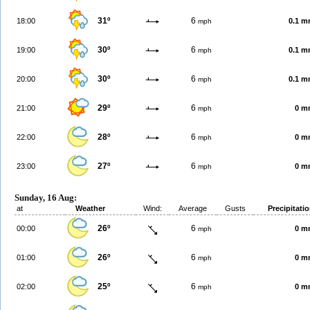
31º
6
18:00
0.1 
mph
30º
6
19:00
0.1 
mph
30º
6
20:00
0.1 
mph
29º
6
21:00
0 m
mph
28º
6
22:00
0 m
mph
27º
6
23:00
0 m
mph
Sunday, 16 Aug:
at
Weather
Wind:
Average
Gusts
Precipitati
26º
6
00:00
0 m
mph
26º
6
01:00
0 m
mph
25º
6
02:00
0 m
mph