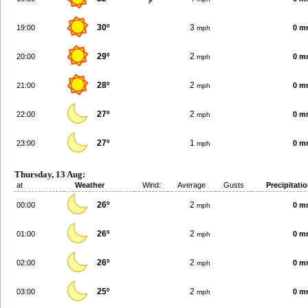
30º
3
19:00
0 m
mph
29º
2
20:00
0 m
mph
28º
2
21:00
0 m
mph
27º
2
22:00
0 m
mph
27º
1
23:00
0 m
mph
Thursday, 13 Aug:
at
Weather
Wind:
Average
Gusts
Precipitati
26º
2
00:00
0 m
mph
26º
2
01:00
0 m
mph
26º
2
02:00
0 m
mph
25º
2
03:00
0 m
mph