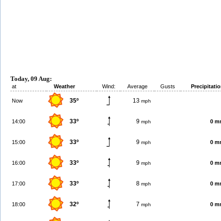
Today, 09 Aug:
at
Weather
Wind:
Average
Gusts
Precipitati
35º
13
Now
mph
33º
9
14:00
0 m
mph
33º
9
15:00
0 m
mph
33º
9
16:00
0 m
mph
33º
8
17:00
0 m
mph
32º
7
18:00
0 m
mph