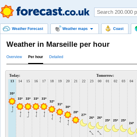
Weather Forecast
Weather maps
Coast
Weather in Marseille per hour
Overview
Per hour
Detailed
Today:
Tomorrow:
13
14
15
16
17
18
19
20
21
22
23
00
01
02
03
04
35º
33º
33º
33º
33º
32º
31º
30º
28º
27º
26º
26º
25º
25º
25º
24º