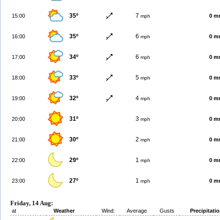
35º
7
15:00
0 m
mph
35º
6
16:00
0 m
mph
34º
6
17:00
0 m
mph
33º
5
18:00
0 m
mph
32º
4
19:00
0 m
mph
31º
3
20:00
0 m
mph
30º
2
21:00
0 m
mph
29º
1
22:00
0 m
mph
27º
1
23:00
0 m
mph
Friday, 14 Aug:
at
Weather
Wind:
Average
Gusts
Precipitati