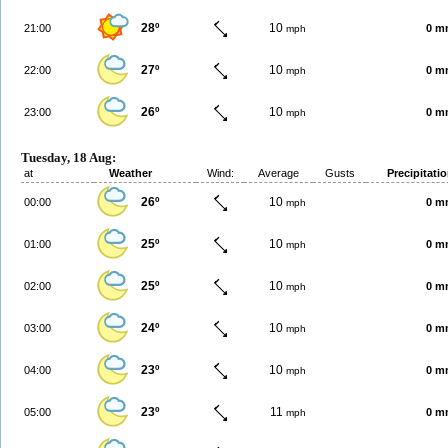
28º
10
21:00
0 m
mph
27º
10
22:00
0 m
mph
26º
10
23:00
0 m
mph
Tuesday, 18 Aug:
at
Weather
Wind:
Average
Gusts
Precipitati
26º
10
00:00
0 m
mph
25º
10
01:00
0 m
mph
25º
10
02:00
0 m
mph
24º
10
03:00
0 m
mph
23º
10
04:00
0 m
mph
23º
11
05:00
0 m
mph