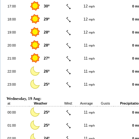
30º
12
17:00
0 m
mph
29º
12
18:00
0 m
mph
28º
12
19:00
0 m
mph
28º
11
20:00
0 m
mph
27º
11
21:00
0 m
mph
26º
11
22:00
0 m
mph
25º
11
23:00
0 m
mph
Wednesday, 19 Aug:
at
Weather
Wind:
Average
Gusts
Precipitati
25º
11
00:00
0 m
mph
25º
11
01:00
0 m
mph
24º
11
02:00
0 m
mph