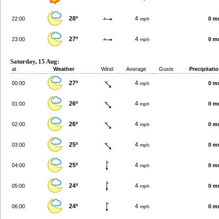
28º
4
22:00
0 m
mph
27º
4
23:00
0 m
mph
Saturday, 15 Aug:
at
Weather
Wind:
Average
Gusts
Precipitati
27º
4
00:00
0 m
mph
26º
4
01:00
0 m
mph
26º
4
02:00
0 m
mph
25º
4
03:00
0 m
mph
25º
4
04:00
0 m
mph
24º
4
05:00
0 m
mph
24º
4
06:00
0 m
mph