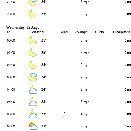
26º
3
22:00
0 m
mph
25º
3
23:00
0 m
mph
Wednesday, 12 Aug:
at
Weather
Wind:
Average
Gusts
Precipitati
25º
3
00:00
0 m
mph
25º
3
01:00
0 m
mph
24º
3
02:00
0 m
mph
24º
2
03:00
0 m
mph
24º
2
04:00
0 m
mph
23º
3
05:00
0 m
mph
23º
4
06:00
0 m
mph
23º
2
07:00
0 m
mph