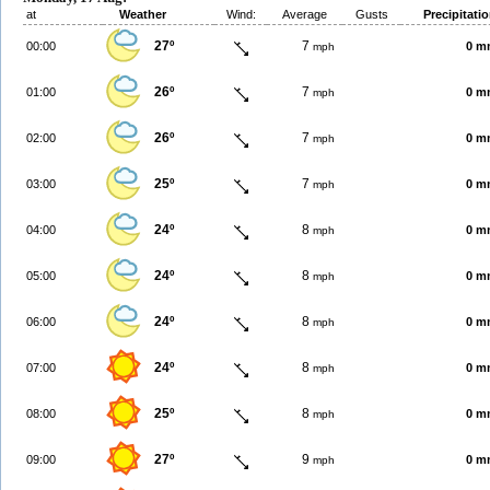
at
Weather
Wind:
Average
Gusts
Precipitati
27º
7
00:00
0 m
mph
26º
7
01:00
0 m
mph
26º
7
02:00
0 m
mph
25º
7
03:00
0 m
mph
24º
8
04:00
0 m
mph
24º
8
05:00
0 m
mph
24º
8
06:00
0 m
mph
24º
8
07:00
0 m
mph
25º
8
08:00
0 m
mph
27º
9
09:00
0 m
mph