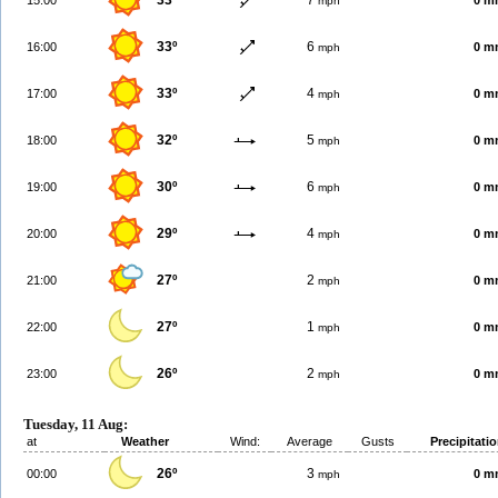
33º
7
15:00
0 m
mph
33º
6
16:00
0 m
mph
33º
4
17:00
0 m
mph
32º
5
18:00
0 m
mph
30º
6
19:00
0 m
mph
29º
4
20:00
0 m
mph
27º
2
21:00
0 m
mph
27º
1
22:00
0 m
mph
26º
2
23:00
0 m
mph
Tuesday, 11 Aug:
at
Weather
Wind:
Average
Gusts
Precipitati
26º
3
00:00
0 m
mph