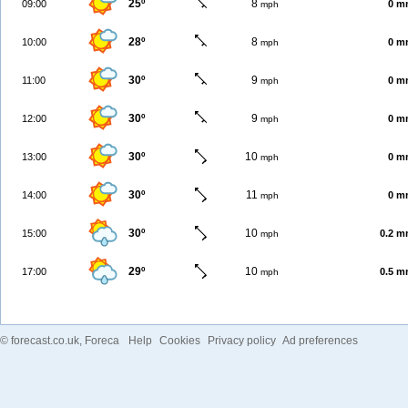
25º
8
09:00
0 m
mph
28º
8
10:00
0 m
mph
30º
9
11:00
0 m
mph
30º
9
12:00
0 m
mph
30º
10
13:00
0 m
mph
30º
11
14:00
0 m
mph
30º
10
15:00
0.2 
mph
29º
10
17:00
0.5 
mph
©
forecast.co.uk
, Foreca
Help
Cookies
Privacy policy
Ad preferences