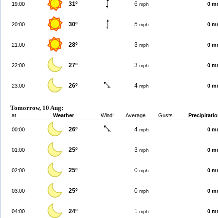
31º
6
19:00
0 m
mph
30º
5
20:00
0 m
mph
28º
3
21:00
0 m
mph
27º
3
22:00
0 m
mph
26º
4
23:00
0 m
mph
Tomorrow, 10 Aug:
at
Weather
Wind:
Average
Gusts
Precipitati
26º
4
00:00
0 m
mph
25º
3
01:00
0 m
mph
25º
0
02:00
0 m
mph
25º
0
03:00
0 m
mph
24º
1
04:00
0 m
mph