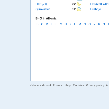
Fier-Çifçi
30º
Librazhd-Qen
Gjirokastër
31º
Lushnjë
B - X in Albania
B
C
D
E
F
G
H
K
L
M
N
O
P
R
S
©
forecast.co.uk
, Foreca
Help
Cookies
Privacy policy
Ad