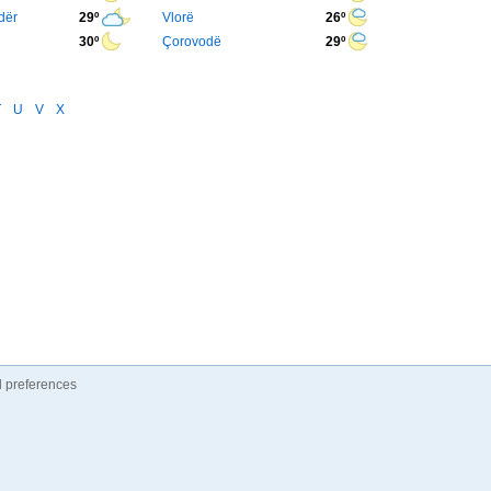
dër
29º
Vlorë
26º
30º
Çorovodë
29º
T
U
V
X
 preferences