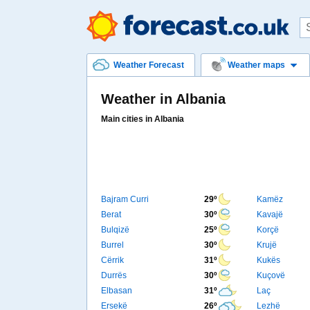
Weather Forecast
Weather maps
Weather in Albania
Main cities in Albania
Bajram Curri
29º
Kamëz
Berat
30º
Kavajë
Bulqizë
25º
Korçë
Burrel
30º
Krujë
Cërrik
31º
Kukës
Durrës
30º
Kuçovë
Elbasan
31º
Laç
Ersekë
26º
Lezhë