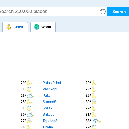
Coast
World
29º
Patos Fshat
29º
31º
Peshkopi
28º
26º
Pukë
26º
25º
Sarandë
30º
31º
Shijak
29º
30º
Shkodër
31º
27º
Tepelenë
33º
30º
Tirana
29º