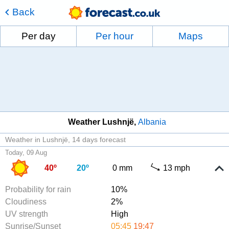
Back
Per day
Per hour
Maps
Weather Lushnjë
Albania
Weather in Lushnjë
14 days forecast
Today, 09 Aug
40º
20º
0 mm
13 mph
Probability for rain
10%
Cloudiness
2%
UV strength
High
Sunrise/Sunset
05:45
19:47