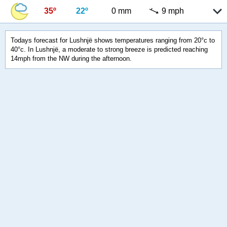
35º
22º
0 mm
9 mph
Todays forecast for Lushnjë shows temperatures ranging from 20°c to
40°c. In Lushnjë, a moderate to strong breeze is predicted reaching
14mph from the NW during the afternoon.