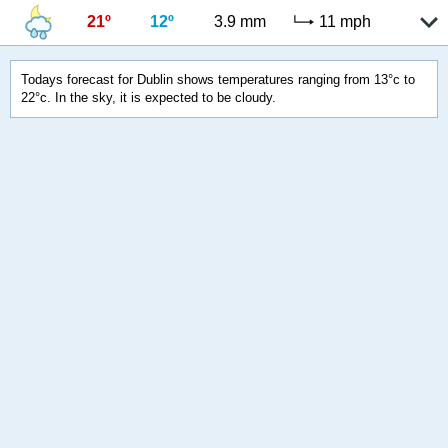
21º
12º
3.9 mm
11 mph
Todays forecast for Dublin shows temperatures ranging from 13°c to
22°c. In the sky, it is expected to be cloudy.