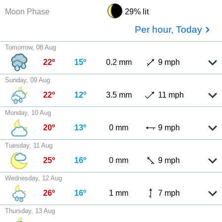
Moon Phase
29% lit
Per hour, Today
Tomorrow, 08 Aug
22º
15º
0.2 mm
9 mph
Sunday, 09 Aug
22º
12º
3.5 mm
11 mph
Monday, 10 Aug
20º
13º
0 mm
9 mph
Tuesday, 11 Aug
25º
16º
0 mm
9 mph
Wednesday, 12 Aug
26º
16º
1 mm
7 mph
Thursday, 13 Aug