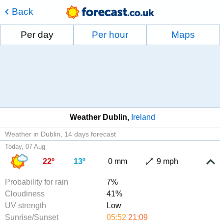
Back
Per day
Per hour
Maps
Weather Dublin
Ireland
Weather in Dublin
14 days forecast
Today, 07 Aug
22º
13º
0 mm
9 mph
Probability for rain
7%
Cloudiness
41%
UV strength
Low
Sunrise/Sunset
05:52
21:09