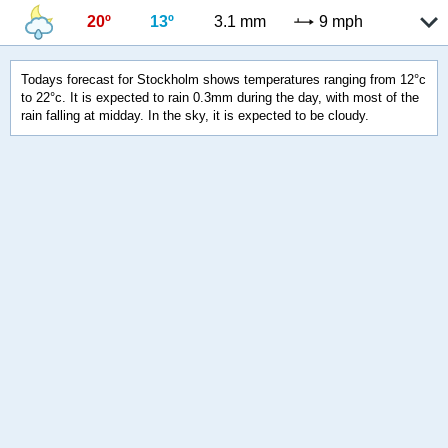
20º
13º
3.1 mm
9 mph
Todays forecast for Stockholm shows temperatures ranging from 12°c
to 22°c. It is expected to rain 0.3mm during the day, with most of the
rain falling at midday. In the sky, it is expected to be cloudy.