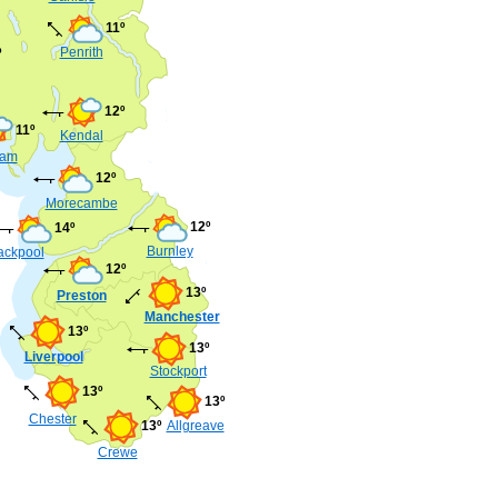
11º
Penrith
º
12º
11º
Kendal
ham
12º
Morecambe
12º
14º
Burnley
ackpool
12º
13º
Preston
Manchester
13º
13º
Liverpool
Stockport
13º
13º
Chester
13º
Allgreave
Crewe