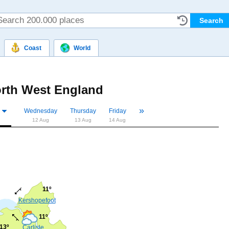
Coast
World
rth West England
»
«
Wednesday
Thursday
Friday
12 Aug
13 Aug
14 Aug
11º
Kershopefoot
11º
13º
Carlisle