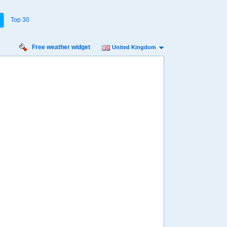
Top 30
Free weather widget
United Kingdom
Saturday
Sunday
Monday
Tuesday
Wednesday
Thursday
15 Aug
16 Aug
17 Aug
18 Aug
19 Aug
20 Aug