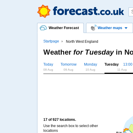
Weather Forecast
Weather maps
Startpage
North West England
Weather
for Tuesday
in
No
Today
Tomorrow
Monday
Tuesday
13:00
08 Aug
09 Aug
10 Aug
11 Aug
17 of 927 locations.
Use the search box to select other
locations