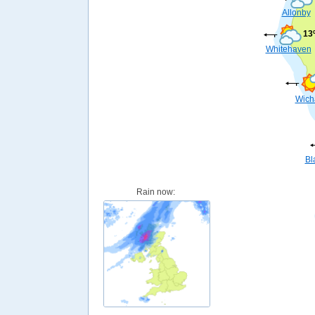
Allonby
13
Whitehaven
Wic
Bl
Rain now: