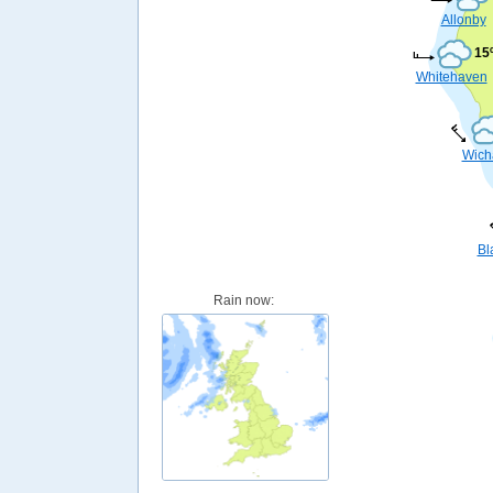
Allonby
15
Whitehaven
Wic
Bl
Rain now: