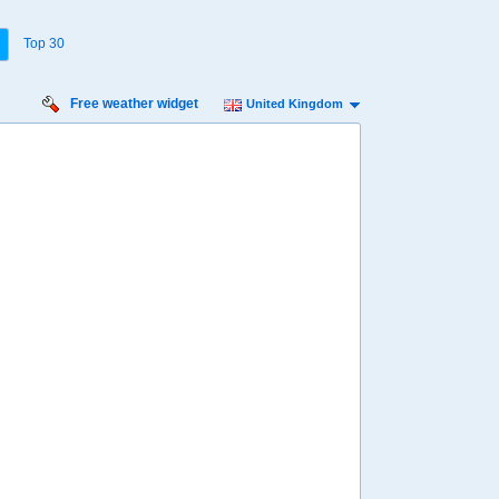
Top 30
Free weather widget
United Kingdom
Thursday
Friday
Saturday
Sunday
Monday
Tuesday
13 Aug
14 Aug
15 Aug
16 Aug
17 Aug
18 Aug