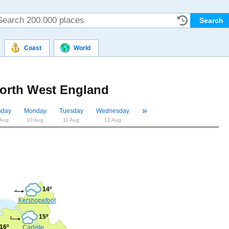
Coast
World
orth West England
»
«
nday
Monday
Tuesday
Wednesday
 Aug
10 Aug
11 Aug
12 Aug
14º
Kershopefoot
15º
16º
Carlisle