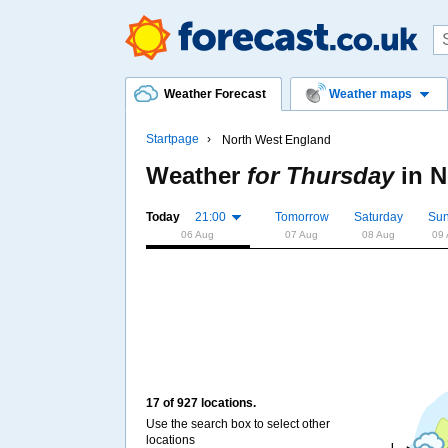
Weather Forecast
Weather maps
Startpage
North West England
Weather
for Thursday
in
N
Today
21:00
Tomorrow
Saturday
Su
06 Aug
07 Aug
08 Aug
09
17 of 927 locations.
Use the search box to select other
locations