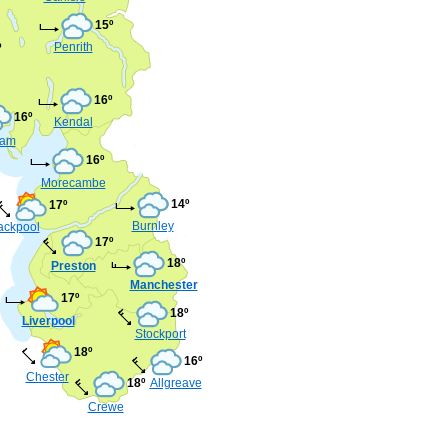
15º
Penrith
º
16º
16º
Kendal
ham
16º
Morecambe
14º
17º
Burnley
ackpool
17º
18º
Preston
Manchester
17º
18º
Liverpool
Stockport
18º
16º
Chester
18º
Allgreave
Crewe