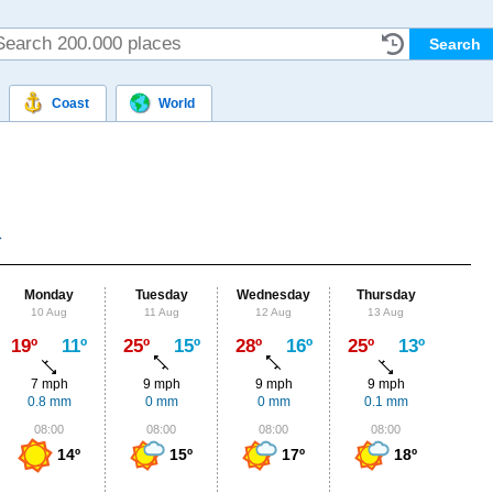
Coast
World
Monday
Tuesday
Wednesday
Thursday
Fr
10 Aug
11 Aug
12 Aug
13 Aug
14
Max
19º
11º
25º
15º
28º
16º
25º
13º
22º
7 mph
9 mph
9 mph
9 mph
9
0.8 mm
0 mm
0 mm
0.1 mm
1.
08:00
08:00
08:00
08:00
0
14º
15º
17º
18º