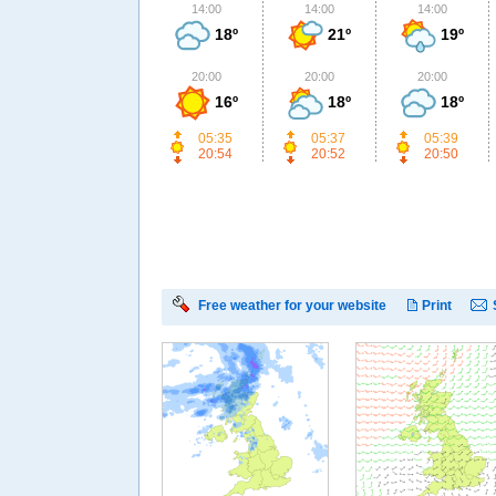
14:00
14:00
14:00
18º
21º
19º
20:00
20:00
20:00
16º
18º
18º
05:35
05:37
05:39
20:54
20:52
20:50
Free weather for your website
Print