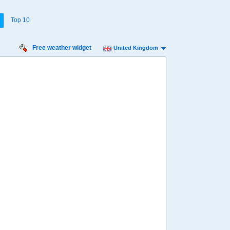
Top 10
Free weather widget
United Kingdom
iday
Saturday
Sunday
Monday
Tuesday
 Aug
15 Aug
16 Aug
17 Aug
18 Aug
Min
12º
22º
13º
21º
12º
20º
12º
21º
13º
 mph
7 mph
9 mph
9 mph
16 mph
8 mm
0.1 mm
3.8 mm
2.2 mm
4.1 mm
8:00
08:00
08:00
08:00
08:00
16º
15º
15º
15º
14º