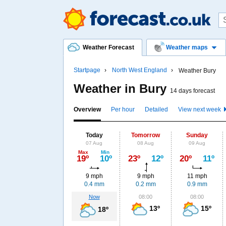
Weather Forecast
Weather maps
Startpage
North West England
Weather Bury
Weather in Bury
14 days forecast
Overview
Per hour
Detailed
View next week
Today
Tomorrow
Sunday
07 Aug
08 Aug
09 Aug
Max
Min
19º
10º
23º
12º
20º
11º
9 mph
9 mph
11 mph
0.4 mm
0.2 mm
0.9 mm
Now
08:00
08:00
13º
15º
18º