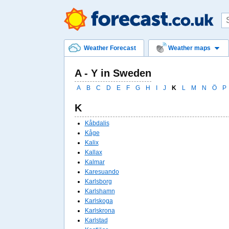
Weather Forecast
Weather maps
A - Y in Sweden
A
B
C
D
E
F
G
H
I
J
K
L
M
N
Ö
P
K
Kåbdalis
Kåge
Kalix
Kallax
Kalmar
Karesuando
Karlsborg
Karlshamn
Karlskoga
Karlskrona
Karlstad