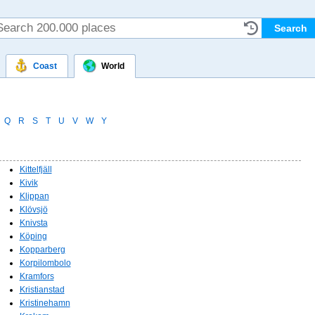
Coast
World
Q
R
S
T
U
V
W
Y
Kittelfjäll
Kivik
Klippan
Klövsjö
Knivsta
Köping
Kopparberg
Korpilombolo
Kramfors
Kristianstad
Kristinehamn