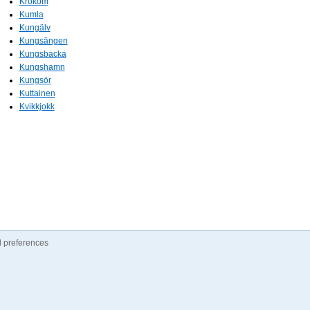
Krokom
Kumla
Kungälv
Kungsängen
Kungsbacka
Kungshamn
Kungsör
Kuttainen
Kvikkjokk
 preferences