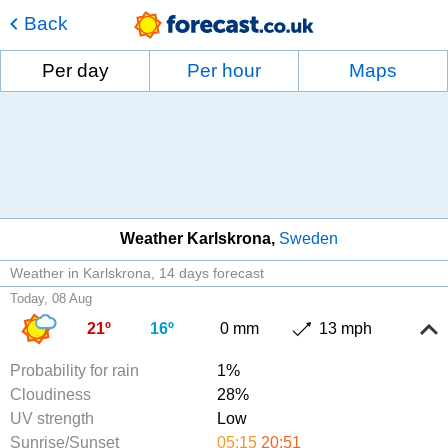
Back
Per day
Per hour
Maps
Weather Karlskrona
Sweden
Weather in Karlskrona
14 days forecast
Today, 08 Aug
21º
16º
0 mm
13 mph
Probability for rain
1%
Cloudiness
28%
UV strength
Low
Sunrise/Sunset
05:15
20:51