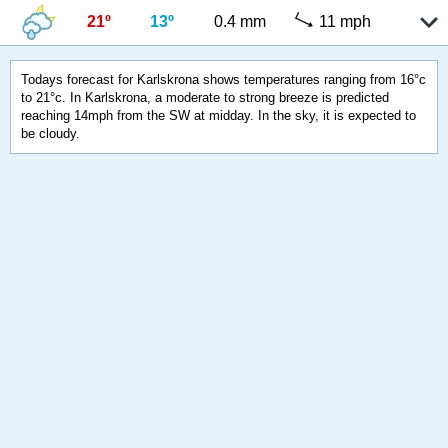
21º
13º
0.4 mm
11 mph
Todays forecast for Karlskrona shows temperatures ranging from 16°c
to 21°c. In Karlskrona, a moderate to strong breeze is predicted
reaching 14mph from the SW at midday. In the sky, it is expected to
be cloudy.