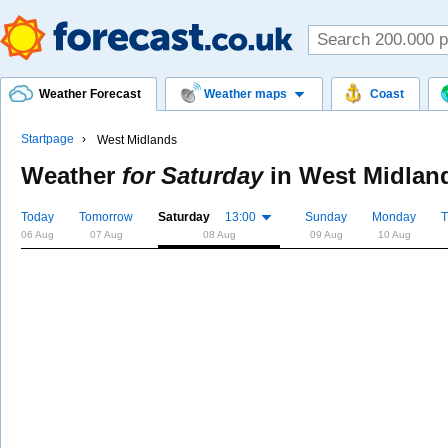
Weather Forecast
Weather maps
Coast
Startpage
West Midlands
Weather
for Saturday
in
West Midlan
Today
Tomorrow
Saturday
13:00
Sunday
Monday
T
06 Aug
07 Aug
08 Aug
09 Aug
10 Aug