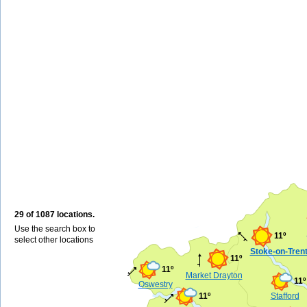
29 of 1087 locations.
Use the search box to
11º
select other locations
Stoke-on-Tren
11º
11º
Market Drayton
11º
Oswestry
11º
Stafford