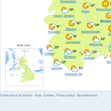
Shrewsbury
11º
Wolverham
10º
Ryton
Church Stretton
Birmin
11º
10º
9º
Bitterley
Kidderminster
Knighton
B
9º
12º
Leominster
Worcester
Rain now:
S
10º
A
10º
13º
Clifford
Hereford
Ledbury
Br
12º
Llancillo
11º
Symonds Yat
©
forecast.co.uk
, Foreca
Help
Cookies
Privacy policy
Ad preferences