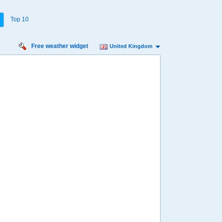
Top 10
Free weather widget
United Kingdom
rsday
Friday
Saturday
Sunday
Monday
 Aug
14 Aug
15 Aug
16 Aug
17 Aug
Min
15º
26º
13º
25º
14º
24º
14º
23º
13º
 mph
9 mph
7 mph
9 mph
13 mph
1 mm
1.8 mm
1.8 mm
2 mm
7.4 mm
8:00
08:00
08:00
08:00
08:00
20º
18º
16º
17º
16º