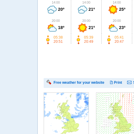
14:00
14:00
14:00
20º
21º
25º
20:00
20:00
20:00
18º
21º
23º
05:38
05:39
05:41
20:51
20:49
20:47
Free weather for your website
Print