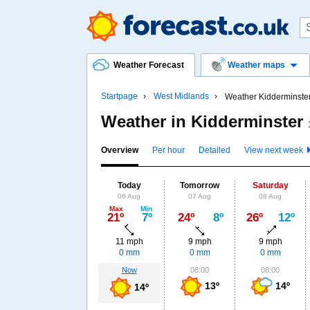
Weather Forecast
Weather maps
Startpage
West Midlands
Weather Kidderminste
Weather in Kidderminster
Overview
Per hour
Detailed
View next week
Today
Tomorrow
Saturday
06 Aug
07 Aug
08 Aug
Max
Min
21º
7º
24º
8º
26º
12º
11 mph
9 mph
9 mph
0 mm
0 mm
0 mm
Now
08:00
08:00
13º
14º
14º