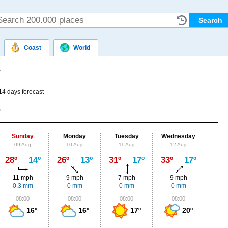
Coast
World
r
14 days forecast
Sunday
Monday
Tuesday
Wednesday
Thu
09 Aug
10 Aug
11 Aug
12 Aug
13
Max
28º
14º
26º
13º
31º
17º
33º
17º
29º
11 mph
9 mph
7 mph
9 mph
9
0.3 mm
0 mm
0 mm
0 mm
0.
08:00
08:00
08:00
08:00
0
16º
16º
17º
20º