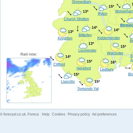
Shrewsbury
15º
Wolverham
13º
Ryton
Church Stretton
Birmin
14º
14º
13º
Bitterley
Kidderminster
Knighton
B
13º
15º
Leominster
Worcester
Rain now:
S
14º
A
15º
16º
Clifford
Hereford
Ledbury
Br
15º
Llancillo
15º
Symonds Yat
©
forecast.co.uk
, Foreca
Help
Cookies
Privacy policy
Ad preferences