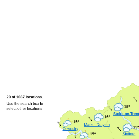
29 of 1087 locations.
Use the search box to
15º
select other locations
Stoke-on-Tren
16º
15º
Market Drayton
15º
Oswestry
15º
Stafford