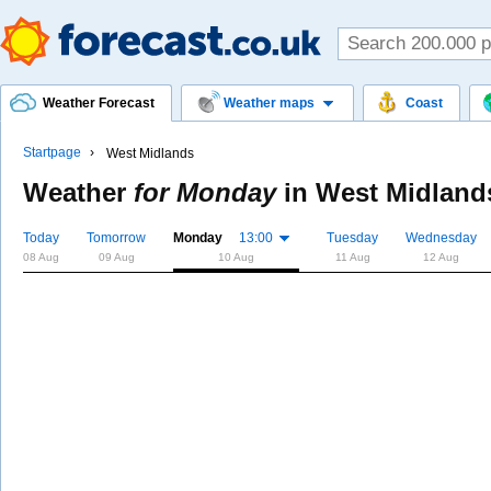
Weather Forecast
Weather maps
Coast
Startpage
West Midlands
Weather
for Monday
in
West Midland
Today
Tomorrow
Monday
13:00
Tuesday
Wednesday
08 Aug
09 Aug
10 Aug
11 Aug
12 Aug