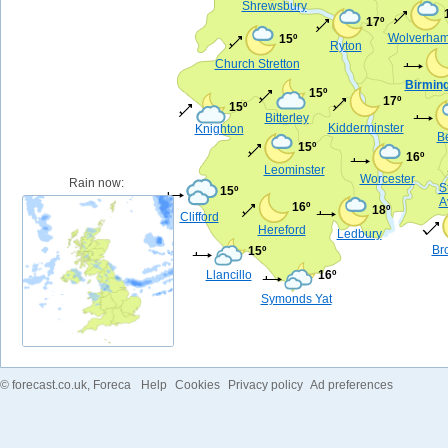
Shrewsbury
17º
Wolverham
15º
Ryton
Church Stretton
Birmin
15º
17º
15º
Bitterley
Kidderminster
Knighton
B
15º
16º
Leominster
Worcester
Rain now:
S
15º
A
16º
18º
Clifford
Hereford
Ledbury
Br
15º
Llancillo
16º
Symonds Yat
©
forecast.co.uk
, Foreca
Help
Cookies
Privacy policy
Ad preferences