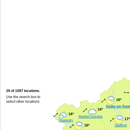
29 of 1087 locations.
Use the search box to
16º
select other locations
Stoke-on-Tren
16º
16º
Market Drayton
17º
Oswestry
16º
Stafford