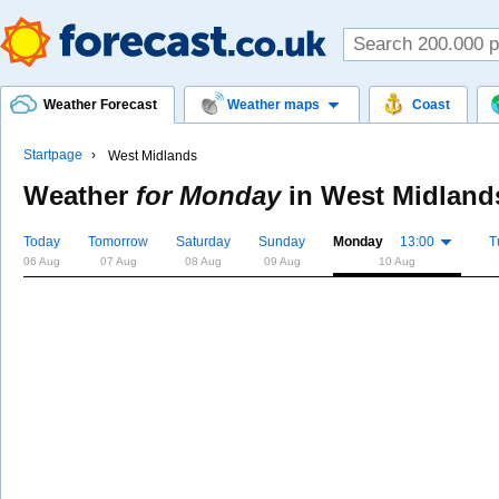
Weather Forecast
Weather maps
Coast
Startpage
West Midlands
Weather
for Monday
in
West Midland
Today
Tomorrow
Saturday
Sunday
Monday
13:00
T
06 Aug
07 Aug
08 Aug
09 Aug
10 Aug