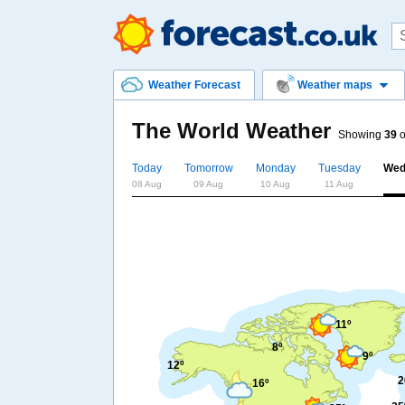
Weather Forecast
Weather maps
The World Weather
Showing
39
o
Today
Tomorrow
Monday
Tuesday
Wed
08 Aug
09 Aug
10 Aug
11 Aug
11º
8º
9º
12º
2
16º