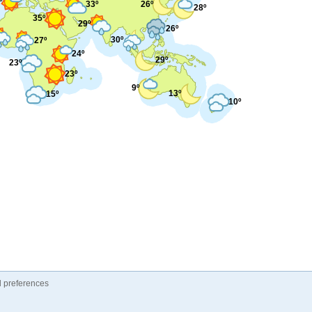
º
33º
26º
28º
35º
29º
26º
30º
27º
24º
29º
23º
23º
9º
13º
15º
10º
 preferences