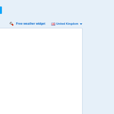
Free weather widget
United Kingdom
Saturday
Sunday
Monday
15 Aug
16 Aug
17 Aug