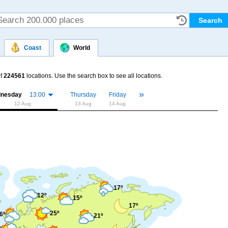
Coast
World
f
224561
locations. Use the search box to see all locations.
»
«
nesday
13:00
Thursday
Friday
12 Aug
13 Aug
14 Aug
17º
12º
15º
17º
25º
6º
21º