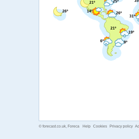
35
25º
21º
26º
14º
26º
31º
21º
19º
6º
9º
©
forecast.co.uk
, Foreca
Help
Cookies
Privacy policy
Ad