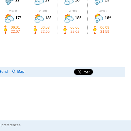
20:00
20:00
20:00
20:00
2
17º
18º
18º
18º
06:01
06:03
06:06
06:09
22:07
22:05
22:02
21:59
Send
Map
 preferences