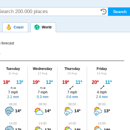
Coast
World
 forecast
Tuesday
Wednesday
Thursday
Friday
Sat
11 Aug
12 Aug
13 Aug
14 Aug
15
Max
18º
13º
19º
12º
19º
11º
20º
11º
20º
7 mph
7 mph
7 mph
4 mph
4
2.1 mm
0.3 mm
0.6 mm
2.4 mm
0.
08:00
08:00
08:00
08:00
0
14º
14º
14º
13º
14:00
14:00
14:00
14:00
1
17º
17º
18º
19º