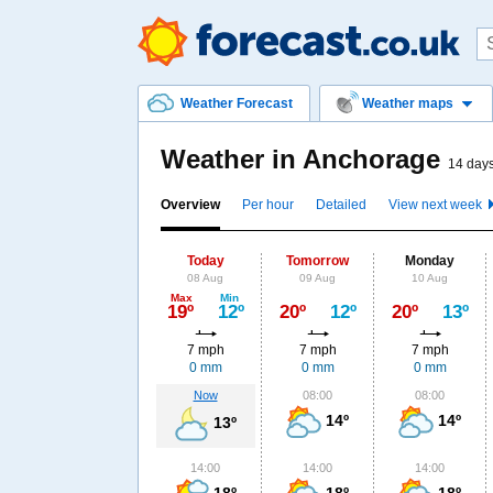
Weather Forecast
Weather maps
Weather in Anchorage
14 days
Overview
Per hour
Detailed
View next week
Today
Tomorrow
Monday
08 Aug
09 Aug
10 Aug
Max
Min
19º
12º
20º
12º
20º
13º
7 mph
7 mph
7 mph
0 mm
0 mm
0 mm
Now
08:00
08:00
14º
14º
13º
14:00
14:00
14:00
18º
18º
18º