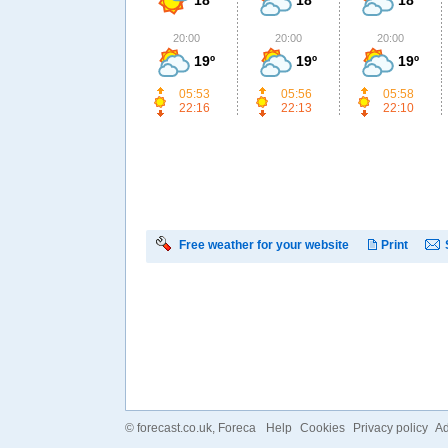
20:00
20:00
20:00
19º
19º
19º
05:53
05:56
05:58
22:16
22:13
22:10
Free weather for your website
Print
©
forecast.co.uk
, Foreca
Help
Cookies
Privacy policy
Ad