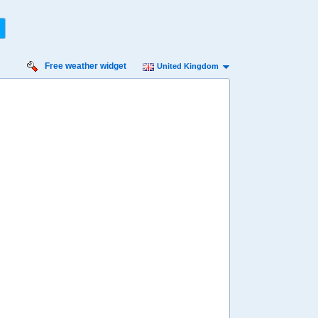
Free weather widget
United Kingdom
urday
Sunday
Monday
Tuesday
Wednesday
 Aug
16 Aug
17 Aug
18 Aug
19 Aug
Min
11º
19º
11º
18º
10º
18º
10º
18º
10º
 mph
4 mph
4 mph
4 mph
4 mph
1 mm
5.7 mm
9.7 mm
13 mm
11 mm
8:00
08:00
08:00
08:00
08:00
13º
13º
12º
12º
12º
4:00
14:00
14:00
14:00
14:00
18º
18º
17º
17º
17º