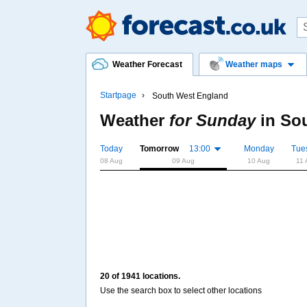
Weather Forecast
Weather maps
Startpage
South West England
Weather
for Sunday
in
Sou
Today
Tomorrow
13:00
Monday
Tue
08 Aug
09 Aug
10 Aug
11 
20 of 1941 locations.
Use the search box to select other locations