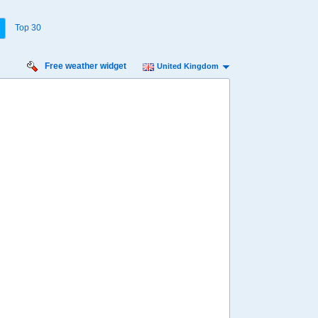
Top 30
Free weather widget
United Kingdom
Saturday
Sunday
Monday
Tuesday
Wednesday
Thursday
15 Aug
16 Aug
17 Aug
18 Aug
19 Aug
20 Aug