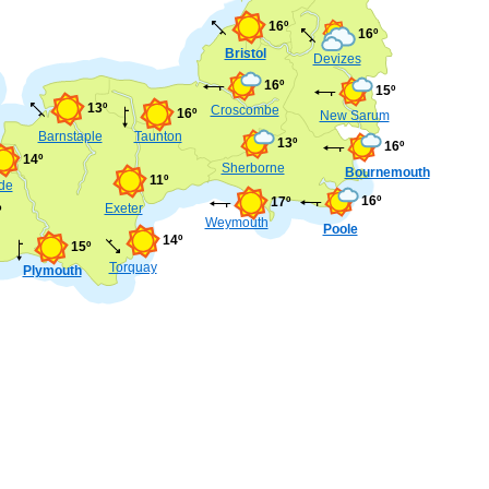
16º
16º
Bristol
Devizes
16º
15º
13º
Croscombe
16º
New Sarum
Barnstaple
Taunton
13º
16º
14º
Sherborne
Bournemouth
11º
de
16º
17º
Exeter
º
Weymouth
Poole
14º
15º
Torquay
Plymouth