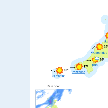
Bu
16
Wadebridge
16º
Truro
17º
18º
Penzance
St Martins
Rain now: