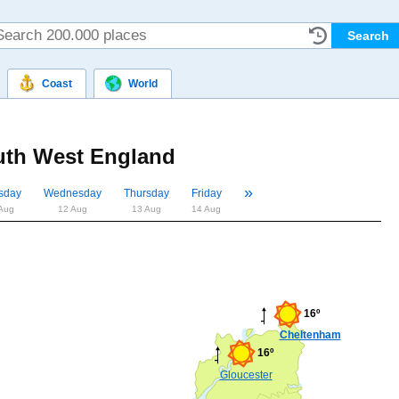
Coast
World
th West England
»
«
sday
Wednesday
Thursday
Friday
Aug
12 Aug
13 Aug
14 Aug
16º
Cheltenham
16º
Gloucester