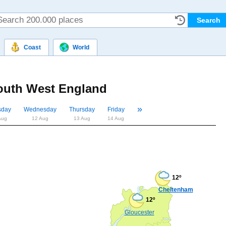
Coast
World
outh West England
»
«
sday
Wednesday
Thursday
Friday
Aug
12 Aug
13 Aug
14 Aug
12º
Cheltenham
12º
Gloucester