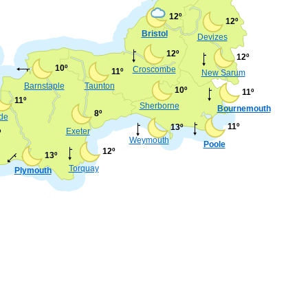
12º
12º
Bristol
Devizes
12º
12º
10º
Croscombe
11º
New Sarum
Barnstaple
Taunton
10º
11º
11º
Sherborne
Bournemouth
8º
de
11º
13º
Exeter
º
Weymouth
Poole
12º
13º
Torquay
Plymouth