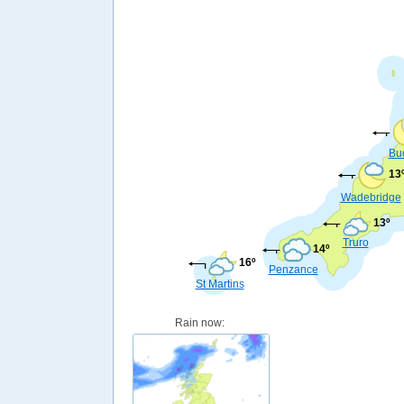
Bu
13
Wadebridge
13º
Truro
14º
16º
Penzance
St Martins
Rain now: