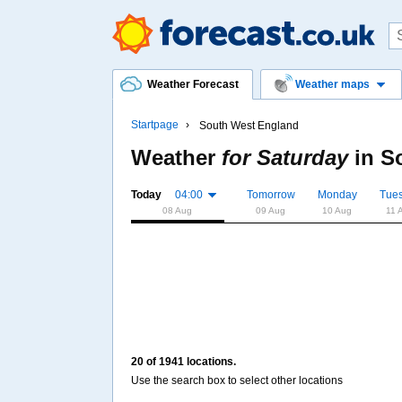
Weather Forecast
Weather maps
Startpage
South West England
Weather
for Saturday
in
S
Today
04:00
Tomorrow
Monday
Tue
08 Aug
09 Aug
10 Aug
11 
20 of 1941 locations.
Use the search box to select other locations