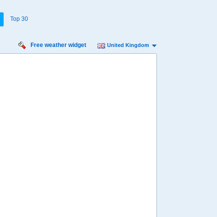
Top 30
Free weather widget
United Kingdom
Saturday
Sunday
Monday
Tuesday
Wednesday
Thursday
15 Aug
16 Aug
17 Aug
18 Aug
19 Aug
20 Aug