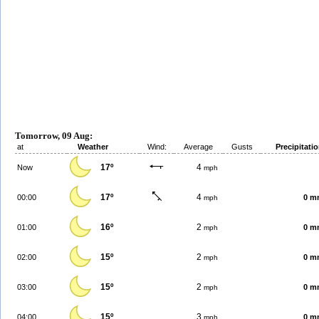
Tomorrow, 09 Aug:
at
Weather
Wind:
Average
Gusts
Precipitati
17º
4
Now
mph
17º
4
00:00
0 m
mph
16º
2
01:00
0 m
mph
15º
2
02:00
0 m
mph
15º
2
03:00
0 m
mph
15º
3
04:00
0 m
mph