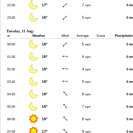
17º
7
22:00
0 m
mph
16º
5
23:00
0 m
mph
Tuesday, 11 Aug:
at
Weather
Wind:
Average
Gusts
Precipitati
16º
5
00:00
0 m
mph
16º
4
01:00
0 m
mph
16º
4
02:00
0 m
mph
16º
5
03:00
0 m
mph
16º
6
04:00
0 m
mph
16º
7
05:00
0 m
mph
16º
8
06:00
0 m
mph
17º
9
07:00
0 m
mph