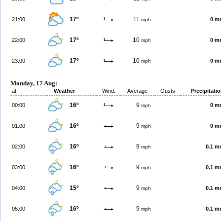
17º
11
21:00
0 m
mph
17º
10
22:00
0 m
mph
17º
10
23:00
0 m
mph
Monday, 17 Aug:
at
Weather
Wind:
Average
Gusts
Precipitati
16º
9
00:00
0 m
mph
16º
9
01:00
0 m
mph
16º
9
02:00
0.1 
mph
16º
9
03:00
0.1 
mph
15º
9
04:00
0.1 
mph
16º
9
05:00
0.1 
mph