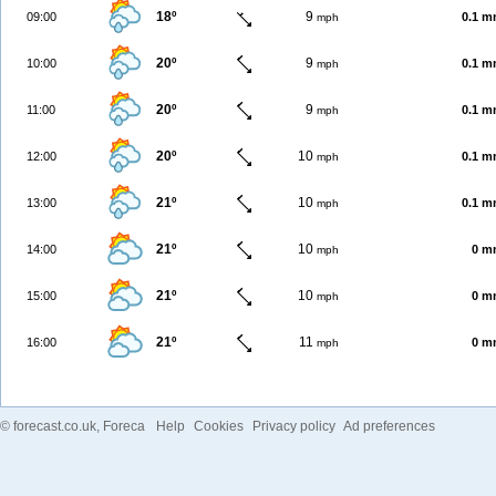
18º
9
09:00
0.1 
mph
20º
9
10:00
0.1 
mph
20º
9
11:00
0.1 
mph
20º
10
12:00
0.1 
mph
21º
10
13:00
0.1 
mph
21º
10
14:00
0 m
mph
21º
10
15:00
0 m
mph
21º
11
16:00
0 m
mph
©
forecast.co.uk
, Foreca
Help
Cookies
Privacy policy
Ad preferences