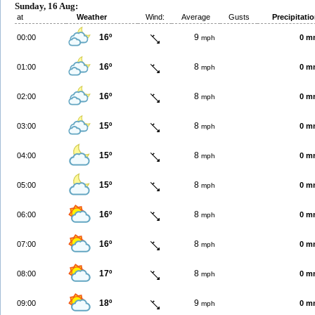
Sunday, 16 Aug:
at
Weather
Wind:
Average
Gusts
Precipitati
16º
9
00:00
0 m
mph
16º
8
01:00
0 m
mph
16º
8
02:00
0 m
mph
15º
8
03:00
0 m
mph
15º
8
04:00
0 m
mph
15º
8
05:00
0 m
mph
16º
8
06:00
0 m
mph
16º
8
07:00
0 m
mph
17º
8
08:00
0 m
mph
18º
9
09:00
0 m
mph