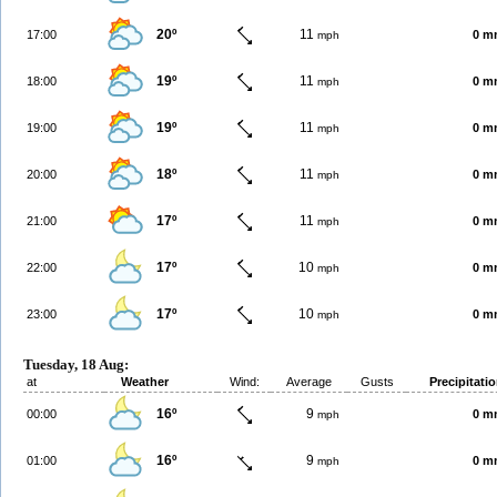
20º
11
17:00
0 m
mph
19º
11
18:00
0 m
mph
19º
11
19:00
0 m
mph
18º
11
20:00
0 m
mph
17º
11
21:00
0 m
mph
17º
10
22:00
0 m
mph
17º
10
23:00
0 m
mph
Tuesday, 18 Aug:
at
Weather
Wind:
Average
Gusts
Precipitati
16º
9
00:00
0 m
mph
16º
9
01:00
0 m
mph