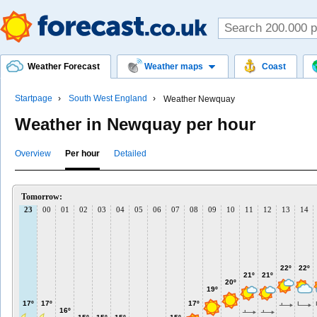
Weather Forecast
Weather maps
Coast
Startpage
South West England
Weather Newquay
Weather in Newquay per hour
Overview
Per hour
Detailed
Tomorrow:
23
00
01
02
03
04
05
06
07
08
09
10
11
12
13
14
22º
22º
21º
21º
20º
19º
17º
17º
17º
16º