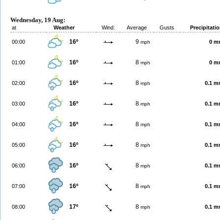
Wednesday, 19 Aug:
at
Weather
Wind:
Average
Gusts
Precipitati
16º
9
00:00
0 m
mph
16º
8
01:00
0 m
mph
16º
8
02:00
0.1 
mph
16º
8
03:00
0.1 
mph
16º
8
04:00
0.1 
mph
16º
8
05:00
0.1 
mph
16º
8
06:00
0.1 
mph
16º
8
07:00
0.1 
mph
17º
8
08:00
0.1 
mph