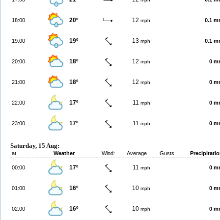
20º
12
18:00
0.1 
mph
19º
13
19:00
0.1 
mph
18º
12
20:00
0 m
mph
18º
12
21:00
0 m
mph
17º
11
22:00
0 m
mph
17º
11
23:00
0 m
mph
Saturday, 15 Aug:
at
Weather
Wind:
Average
Gusts
Precipitati
17º
11
00:00
0 m
mph
16º
10
01:00
0 m
mph
16º
10
02:00
0 m
mph