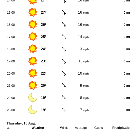
27º
16
14:00
0 m
mph
27º
16
15:00
0 m
mph
26º
16
16:00
0 m
mph
25º
14
17:00
0 m
mph
24º
13
18:00
0 m
mph
23º
11
19:00
0 m
mph
22º
10
20:00
0 m
mph
20º
9
21:00
0 m
mph
19º
8
22:00
0 m
mph
19º
7
23:00
0 m
mph
Thursday, 13 Aug:
at
Weather
Wind:
Average
Gusts
Precipitati