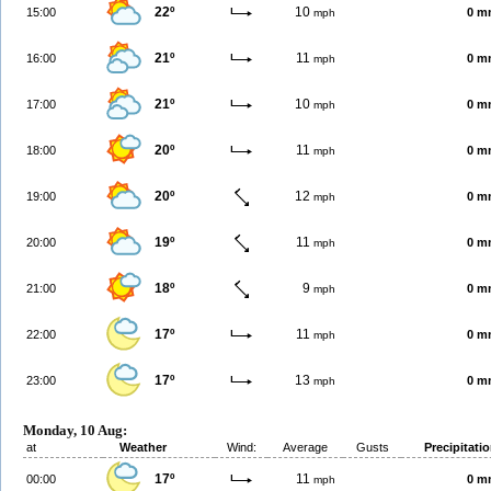
22º
10
15:00
0 m
mph
21º
11
16:00
0 m
mph
21º
10
17:00
0 m
mph
20º
11
18:00
0 m
mph
20º
12
19:00
0 m
mph
19º
11
20:00
0 m
mph
18º
9
21:00
0 m
mph
17º
11
22:00
0 m
mph
17º
13
23:00
0 m
mph
Monday, 10 Aug:
at
Weather
Wind:
Average
Gusts
Precipitati
17º
11
00:00
0 m
mph