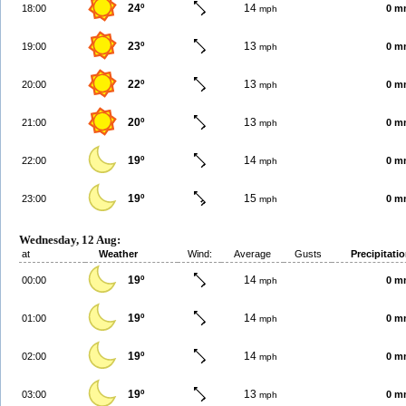
24º
14
18:00
0 m
mph
23º
13
19:00
0 m
mph
22º
13
20:00
0 m
mph
20º
13
21:00
0 m
mph
19º
14
22:00
0 m
mph
19º
15
23:00
0 m
mph
Wednesday, 12 Aug:
at
Weather
Wind:
Average
Gusts
Precipitati
19º
14
00:00
0 m
mph
19º
14
01:00
0 m
mph
19º
14
02:00
0 m
mph
19º
13
03:00
0 m
mph