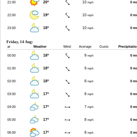
20º
10
21:00
0 m
mph
19º
10
22:00
0 m
mph
18º
10
23:00
0 m
mph
Friday, 14 Aug:
at
Weather
Wind:
Average
Gusts
Precipitati
18º
9
00:00
0 m
mph
18º
9
01:00
0 m
mph
18º
8
02:00
0 m
mph
17º
8
03:00
0 m
mph
17º
7
04:00
0 m
mph
17º
8
05:00
0 m
mph
17º
8
06:00
0 m
mph