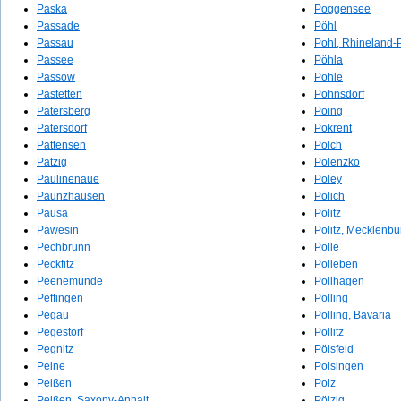
Paska
Poggensee
Passade
Pöhl
Passau
Pohl, Rhineland-P
Passee
Pöhla
Passow
Pohle
Pastetten
Pohnsdorf
Patersberg
Poing
Patersdorf
Pokrent
Pattensen
Polch
Patzig
Polenzko
Paulinenaue
Poley
Paunzhausen
Pölich
Pausa
Pölitz
Päwesin
Pölitz, Mecklenb
Pechbrunn
Polle
Peckfitz
Polleben
Peenemünde
Pollhagen
Peffingen
Polling
Pegau
Polling, Bavaria
Pegestorf
Pollitz
Pegnitz
Pölsfeld
Peine
Polsingen
Peißen
Polz
Peißen, Saxony-Anhalt
Pölzig