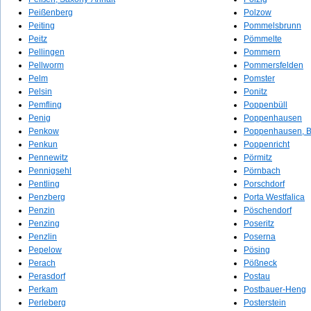
Peißenberg
Polzow
Peiting
Pommelsbrunn
Peitz
Pömmelte
Pellingen
Pommern
Pellworm
Pommersfelden
Pelm
Pomster
Pelsin
Ponitz
Pemfling
Poppenbüll
Penig
Poppenhausen
Penkow
Poppenhausen, B
Penkun
Poppenricht
Pennewitz
Pörmitz
Pennigsehl
Pörnbach
Pentling
Porschdorf
Penzberg
Porta Westfalica
Penzin
Pöschendorf
Penzing
Poseritz
Penzlin
Poserna
Pepelow
Pösing
Perach
Pößneck
Perasdorf
Postau
Perkam
Postbauer-Heng
Perleberg
Posterstein