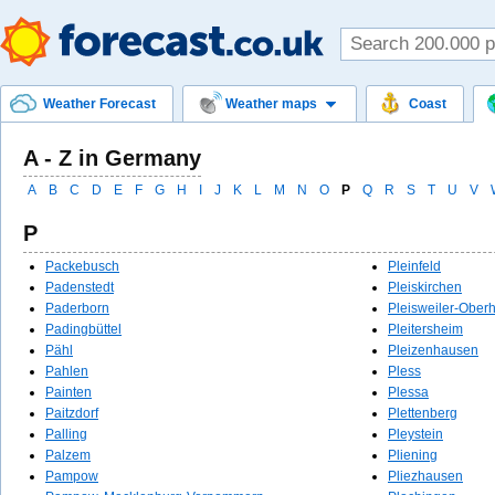
Weather Forecast
Weather maps
Coast
A - Z in Germany
A
B
C
D
E
F
G
H
I
J
K
L
M
N
O
P
Q
R
S
T
U
V
P
Packebusch
Pleinfeld
Padenstedt
Pleiskirchen
Paderborn
Pleisweiler-Ober
Padingbüttel
Pleitersheim
Pähl
Pleizenhausen
Pahlen
Pless
Painten
Plessa
Paitzdorf
Plettenberg
Palling
Pleystein
Palzem
Pliening
Pampow
Pliezhausen