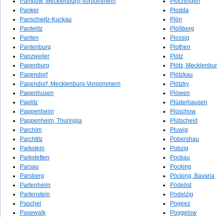
Pampow, Mecklenburg-Vorpommern
Plochingen
Panker
Plodda
Panschwitz-Kuckau
Plön
Pantelitz
Plößberg
Panten
Plossig
Pantenburg
Plothen
Panzweiler
Plötz
Papenburg
Plötz, Mecklenb
Papendorf
Plötzkau
Papendorf, Mecklenburg-Vorpommern
Plötzky
Papenhusen
Plöwen
Paplitz
Plüderhausen
Pappenheim
Plüschow
Pappenheim, Thuringia
Plütscheid
Parchim
Pluwig
Parchtitz
Pobershau
Parkstein
Pobzig
Parkstetten
Pockau
Parsau
Pocking
Parsberg
Pöcking, Bavaria
Partenheim
Pödelist
Partenstein
Podelzig
Paschel
Pogeez
Pasewalk
Poggelow