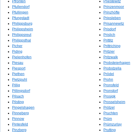
Pfronten
Priestewitz
Pfullendorf
Prinzenmoor
Pfullingen
Prinzhöfte
Pfungstadt
Pripsleben
Philippsburg
Prisannewitz
Philippsheim
Prisdorf
Philippsreut
Prislich
Philippsthal
Prittitz
Picher
Prittriching
Piding
Pritzier
Pielenhofen
Pritzwalk
Piesau
Probsteierhagen
Piesport
Probstzella
Piethen
Prödel
Pietzpuhl
Prohn
Pillig
Pronsfeld
Pillingsdorf
Pronstorf
Pilsach
Prosigk
Pilsting
Prosselsheim
Pingelshagen
Prötzel
Pinneberg
Pruchten
Pinnow
Prüm
Pintesfeld
Prümzurlay
Pinzberg
Prutting