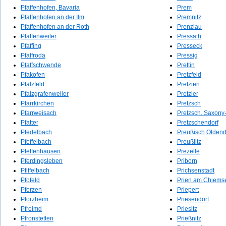
Pfaffenhofen, Bavaria
Prem
Pfaffenhofen an der Ilm
Premnitz
Pfaffenhofen an der Roth
Prenzlau
Pfaffenweiler
Pressath
Pfaffing
Presseck
Pfaffroda
Pressig
Pfaffschwende
Prettin
Pfakofen
Pretzfeld
Pfalzfeld
Pretzien
Pfalzgrafenweiler
Pretzier
Pfarrkirchen
Pretzsch
Pfarrweisach
Pretzsch, Saxony
Pfatter
Pretzschendorf
Pfedelbach
Preußisch Oldend
Pfeffelbach
Preußlitz
Pfeffenhausen
Prezelle
Pferdingsleben
Priborn
Pfiffelbach
Prichsenstadt
Pfofeld
Prien am Chiems
Pforzen
Priepert
Pforzheim
Priesendorf
Pfreimd
Priesitz
Pfronstetten
Prießnitz