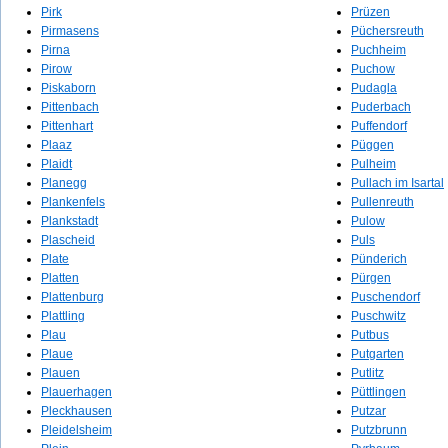
Pirk
Prüzen
Pirmasens
Püchersreuth
Pirna
Puchheim
Pirow
Puchow
Piskaborn
Pudagla
Pittenbach
Puderbach
Pittenhart
Puffendorf
Plaaz
Püggen
Plaidt
Pulheim
Planegg
Pullach im Isartal
Plankenfels
Pullenreuth
Plankstadt
Pulow
Plascheid
Puls
Plate
Pünderich
Platten
Pürgen
Plattenburg
Puschendorf
Plattling
Puschwitz
Plau
Putbus
Plaue
Putgarten
Plauen
Putlitz
Plauerhagen
Püttlingen
Pleckhausen
Putzar
Pleidelsheim
Putzbrunn