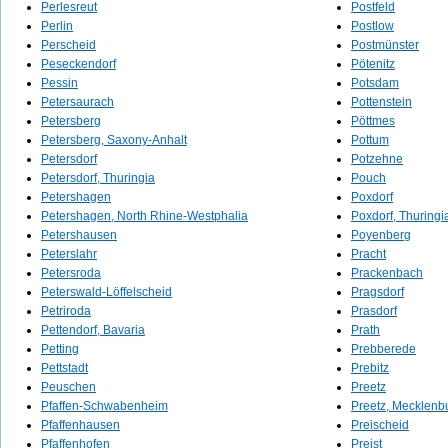
Perlesreut
Postfeld
Perlin
Postlow
Perscheid
Postmünster
Peseckendorf
Pötenitz
Pessin
Potsdam
Petersaurach
Pottenstein
Petersberg
Pöttmes
Petersberg, Saxony-Anhalt
Pottum
Petersdorf
Potzehne
Petersdorf, Thuringia
Pouch
Petershagen
Poxdorf
Petershagen, North Rhine-Westphalia
Poxdorf, Thuringi
Petershausen
Poyenberg
Peterslahr
Pracht
Petersroda
Prackenbach
Peterswald-Löffelscheid
Pragsdorf
Petriroda
Prasdorf
Pettendorf, Bavaria
Prath
Petting
Prebberede
Pettstadt
Prebitz
Peuschen
Preetz
Pfaffen-Schwabenheim
Preetz, Mecklen
Pfaffenhausen
Preischeid
Pfaffenhofen
Preist