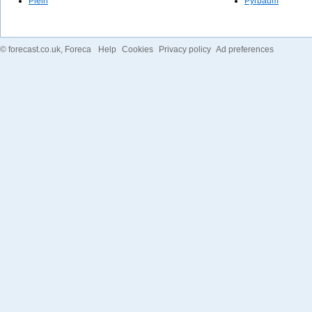
Plein
Pyrbaum
©
forecast.co.uk
, Foreca
Help
Cookies
Privacy policy
Ad preferences