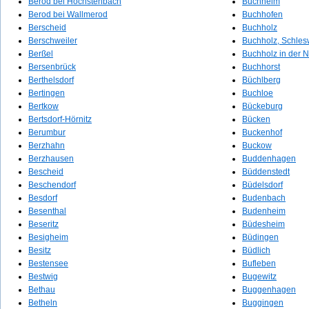
Berod bei Höchstenbach
Buchheim
Berod bei Wallmerod
Buchhofen
Berscheid
Buchholz
Berschweiler
Buchholz, Schles
Berßel
Buchholz in der 
Bersenbrück
Buchhorst
Berthelsdorf
Büchlberg
Bertingen
Buchloe
Bertkow
Bückeburg
Bertsdorf-Hörnitz
Bücken
Berumbur
Buckenhof
Berzhahn
Buckow
Berzhausen
Buddenhagen
Bescheid
Büddenstedt
Beschendorf
Büdelsdorf
Besdorf
Budenbach
Besenthal
Budenheim
Beseritz
Büdesheim
Besigheim
Büdingen
Besitz
Büdlich
Bestensee
Bufleben
Bestwig
Bugewitz
Bethau
Buggenhagen
Betheln
Buggingen