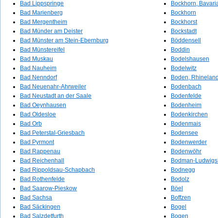
Bad Lippspringe
Bockhorn, Bavari
Bad Marienberg
Bockhorn
Bad Mergentheim
Bockhorst
Bad Münder am Deister
Bockstadt
Bad Münster am Stein-Ebernburg
Böddensell
Bad Münstereifel
Boddin
Bad Muskau
Bodelshausen
Bad Nauheim
Bodelwitz
Bad Nenndorf
Boden, Rhineland
Bad Neuenahr-Ahrweiler
Bodenbach
Bad Neustadt an der Saale
Bodenfelde
Bad Oeynhausen
Bodenheim
Bad Oldesloe
Bodenkirchen
Bad Orb
Bodenmais
Bad Peterstal-Griesbach
Bodensee
Bad Pyrmont
Bodenwerder
Bad Rappenau
Bodenwöhr
Bad Reichenhall
Bodman-Ludwigs
Bad Rippoldsau-Schapbach
Bodnegg
Bad Rothenfelde
Bodolz
Bad Saarow-Pieskow
Böel
Bad Sachsa
Boffzen
Bad Säckingen
Bogel
Bad Salzdetfurth
Bogen