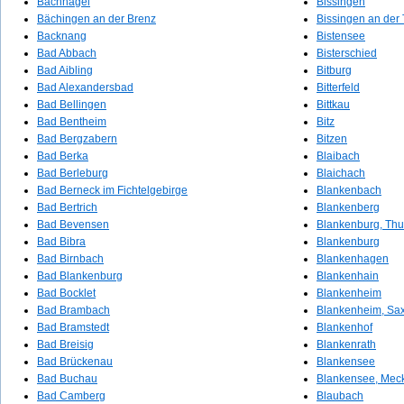
Bachhagel
Bissingen
Bächingen an der Brenz
Bissingen an der
Backnang
Bistensee
Bad Abbach
Bisterschied
Bad Aibling
Bitburg
Bad Alexandersbad
Bitterfeld
Bad Bellingen
Bittkau
Bad Bentheim
Bitz
Bad Bergzabern
Bitzen
Bad Berka
Blaibach
Bad Berleburg
Blaichach
Bad Berneck im Fichtelgebirge
Blankenbach
Bad Bertrich
Blankenberg
Bad Bevensen
Blankenburg, Thu
Bad Bibra
Blankenburg
Bad Birnbach
Blankenhagen
Bad Blankenburg
Blankenhain
Bad Bocklet
Blankenheim
Bad Brambach
Blankenheim, Sa
Bad Bramstedt
Blankenhof
Bad Breisig
Blankenrath
Bad Brückenau
Blankensee
Bad Buchau
Blankensee, Mec
Bad Camberg
Blaubach