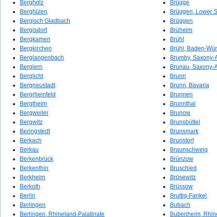
Bergholz
Brügge
Berghülen
Brüggen, Lower 
Bergisch Gladbach
Brüggen
Bergisdorf
Brüheim
Bergkamen
Brühl
Bergkirchen
Brühl, Baden-Wür
Berglangenbach
Brumby, Saxony-A
Berglern
Brunau, Saxony-A
Berglicht
Brunn
Bergneustadt
Brunn, Bavaria
Bergrheinfeld
Brunnen
Bergtheim
Brunnthal
Bergweiler
Brunow
Bergwitz
Brunsbüttel
Beringstedt
Brunsmark
Berkach
Brunstorf
Berkau
Braunschweig
Berkenbrück
Brünzow
Berkenthin
Bruschied
Berkheim
Brüsewitz
Berkoth
Brüssow
Berlin
Bruttig-Fankel
Berlingen
Bubach
Berlingen, Rhineland-Palatinate
Bubenheim, Rhine