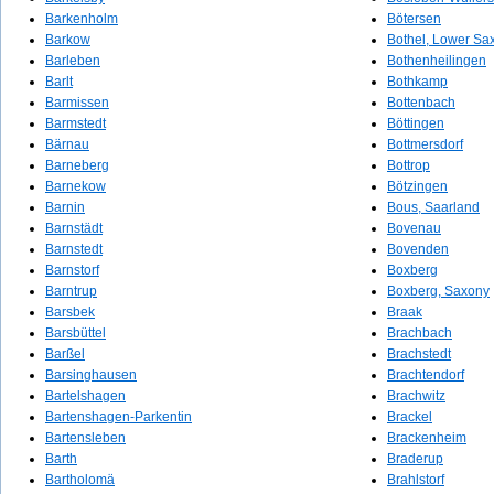
Barkenholm
Bötersen
Barkow
Bothel, Lower Sa
Barleben
Bothenheilingen
Barlt
Bothkamp
Barmissen
Bottenbach
Barmstedt
Böttingen
Bärnau
Bottmersdorf
Barneberg
Bottrop
Barnekow
Bötzingen
Barnin
Bous, Saarland
Barnstädt
Bovenau
Barnstedt
Bovenden
Barnstorf
Boxberg
Barntrup
Boxberg, Saxony
Barsbek
Braak
Barsbüttel
Brachbach
Barßel
Brachstedt
Barsinghausen
Brachtendorf
Bartelshagen
Brachwitz
Bartenshagen-Parkentin
Brackel
Bartensleben
Brackenheim
Barth
Braderup
Bartholomä
Brahlstorf