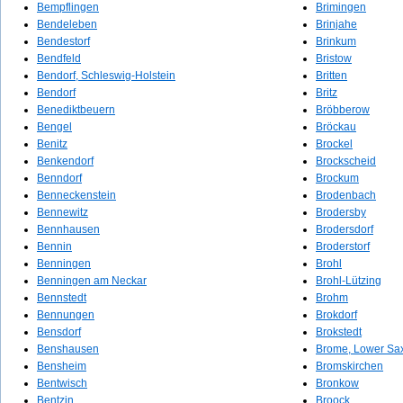
Bempflingen
Brimingen
Bendeleben
Brinjahe
Bendestorf
Brinkum
Bendfeld
Bristow
Bendorf, Schleswig-Holstein
Britten
Bendorf
Britz
Benediktbeuern
Bröbberow
Bengel
Bröckau
Benitz
Brockel
Benkendorf
Brockscheid
Benndorf
Brockum
Benneckenstein
Brodenbach
Bennewitz
Brodersby
Bennhausen
Brodersdorf
Bennin
Broderstorf
Benningen
Brohl
Benningen am Neckar
Brohl-Lützing
Bennstedt
Brohm
Bennungen
Brokdorf
Bensdorf
Brokstedt
Benshausen
Brome, Lower Sa
Bensheim
Bromskirchen
Bentwisch
Bronkow
Bentzin
Broock