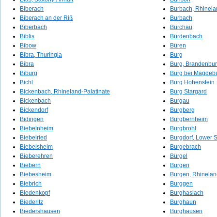
Biberach
Burbach, Rhinela
Biberach an der Riß
Burbach
Biberbach
Bürchau
Biblis
Bürdenbach
Bibow
Büren
Bibra, Thuringia
Burg
Bibra
Burg, Brandenbu
Biburg
Burg bei Magdeb
Bichl
Burg Hohenstein
Bickenbach, Rhineland-Palatinate
Burg Stargard
Bickenbach
Burgau
Bickendorf
Burgberg
Bidingen
Burgbernheim
Biebelnheim
Burgbrohl
Biebelried
Burgdorf, Lower 
Biebelsheim
Burgebrach
Bieberehren
Bürgel
Biebern
Burgen
Biebesheim
Burgen, Rhinelan
Biebrich
Burggen
Biedenkopf
Burghaslach
Biederitz
Burghaun
Biedershausen
Burghausen