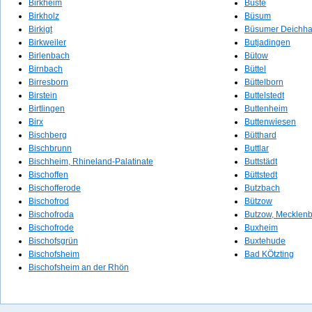
Birkheim
Büste
Birkholz
Büsum
Birkigt
Büsumer Deichh
Birkweiler
Butjadingen
Birlenbach
Bütow
Birnbach
Büttel
Birresborn
Büttelborn
Birstein
Buttelstedt
Birtlingen
Buttenheim
Birx
Buttenwiesen
Bischberg
Bütthard
Bischbrunn
Buttlar
Bischheim, Rhineland-Palatinate
Buttstädt
Bischoffen
Büttstedt
Bischofferode
Butzbach
Bischofrod
Bützow
Bischofroda
Butzow, Mecklen
Bischofrode
Buxheim
Bischofsgrün
Buxtehude
Bischofsheim
Bad KÖtzting
Bischofsheim an der Rhön