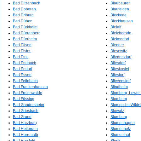
Bad Ditzenbach
Blaubeuren
Bad Doberan
Blaufelden
Bad Driburg
Bleckede
Bad Düben
Bleckhausen
Bad Dürkheim
Bleialf
Bad Dürrenberg
Bleicherode
Bad Dürrheim
Blekendorf
Bad Eilsen
Blender
Bad Elster
Blesewitz
Bad Ems
Bliedersdorf
Bad Endbach
Bliesdorf
Bad Endorf
Blieskastel
Bad Essen
Bliestorf
Bad Feilnbach
Blievenstorf
Bad Frankenhausen
Blindheim
Bad Freienwalde
Blomberg, Lower
Bad Füssing
Blomberg
Bad Gandersheim
Blomesche Wildn
Bad Griesbach
Blowatz
Bad Grund
Blumberg
Bad Harzburg
Blumenhagen
Bad Heilbrunn
Blumenholz
Bad Herrenalb
Blumenthal
Bad Hersfeld
Blunk