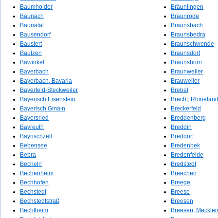
Baumholder
Bräunlingen
Baunach
Bräunrode
Baunatal
Braunsbach
Bausendorf
Braunsbedra
Baustert
Braunschwende
Bautzen
Braunsdorf
Bawinkel
Braunshorn
Bayerbach
Braunweiler
Bayerbach, Bavaria
Brauweiler
Bayerfeld-Steckweiler
Brebel
Bayerisch Eisenstein
Brecht, Rhineland
Bayerisch Gmain
Breckerfeld
Bayersried
Breddenberg
Bayreuth
Breddin
Bayrischzell
Breddorf
Bebensee
Bredenbek
Bebra
Bredenfelde
Becheln
Bredstedt
Bechenheim
Breechen
Bechhofen
Breege
Bechstedt
Breese
Bechstedtstraß
Breesen
Bechtheim
Breesen, Meckle