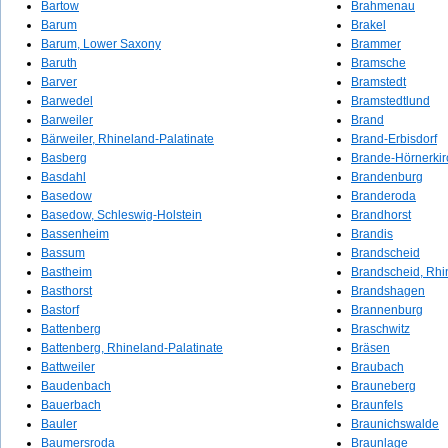
Bartow
Brahmenau
Barum
Brakel
Barum, Lower Saxony
Brammer
Baruth
Bramsche
Barver
Bramstedt
Barwedel
Bramstedtlund
Barweiler
Brand
Bärweiler, Rhineland-Palatinate
Brand-Erbisdorf
Basberg
Brande-Hörnerki
Basdahl
Brandenburg
Basedow
Branderoda
Basedow, Schleswig-Holstein
Brandhorst
Bassenheim
Brandis
Bassum
Brandscheid
Bastheim
Brandscheid, Rhi
Basthorst
Brandshagen
Bastorf
Brannenburg
Battenberg
Braschwitz
Battenberg, Rhineland-Palatinate
Bräsen
Battweiler
Braubach
Baudenbach
Brauneberg
Bauerbach
Braunfels
Bauler
Braunichswalde
Baumersroda
Braunlage