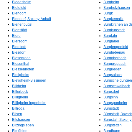
Biedesheim
Burgheim
Bielefeld
Burgholzhausen
Biendorf
Burgk
Biendorf, Saxony-Anhalt
Burgkemnitz
Bienenbüttel
Burgkirchen an de
Bienstädt
Burgkunstadt
Biere
Burglahr
Biersdorf
Burglauer
Bierstedt
Burglengenfeld
Biesdorf
Burgliebenau
Biesenrode
Burgoberbach
Biesenthal
Burgpreppach
Biessenhofen
Burgrieden
Bietigheim
Burgsalach
Bietigheim-Bissingen
Burgscheidungen
Bilkheim
Burgschwalbach
Billerbeck
Burgsdorf
Billigheim
Burgsinn
Billigheim-Ingenheim
Burgsponheim
Billroda
Burgstädt
Bilsen
Bürgstadt, Bavari
Bilshausen
Burgstall, Saxony
Bilzingsleben
Burgstetten
Bimöhlen
Burgthann