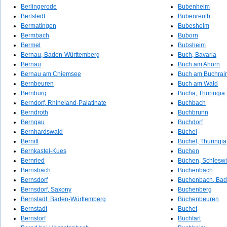
Berlingerode
Bubenheim
Berlstedt
Bubenreuth
Bermatingen
Bubesheim
Bermbach
Buborn
Bermel
Bubsheim
Bernau, Baden-Württemberg
Buch, Bavaria
Bernau
Buch am Ahorn
Bernau am Chiemsee
Buch am Buchrai
Bernbeuren
Buch am Wald
Bernburg
Bucha, Thuringia
Berndorf, Rhineland-Palatinate
Buchbach
Berndroth
Buchbrunn
Berngau
Buchdorf
Bernhardswald
Büchel
Bernitt
Büchel, Thuringia
Bernkastel-Kues
Buchen
Bernried
Büchen, Schleswi
Bernsbach
Büchenbach
Bernsdorf
Buchenbach, Bad
Bernsdorf, Saxony
Buchenberg
Bernstadt, Baden-Württemberg
Büchenbeuren
Bernstadt
Buchet
Bernstorf
Buchfart