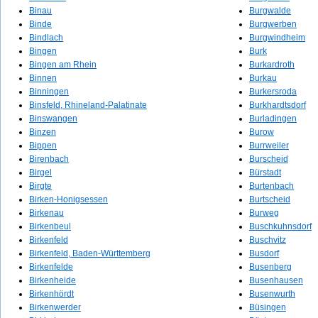
Binau
Burgwalde
Binde
Burgwerben
Bindlach
Burgwindheim
Bingen
Burk
Bingen am Rhein
Burkardroth
Binnen
Burkau
Binningen
Burkersroda
Binsfeld, Rhineland-Palatinate
Burkhardtsdorf
Binswangen
Burladingen
Binzen
Burow
Bippen
Burrweiler
Birenbach
Burscheid
Birgel
Bürstadt
Birgte
Burtenbach
Birken-Honigsessen
Burtscheid
Birkenau
Burweg
Birkenbeul
Buschkuhnsdorf
Birkenfeld
Buschvitz
Birkenfeld, Baden-Württemberg
Busdorf
Birkenfelde
Busenberg
Birkenheide
Busenhausen
Birkenhördt
Busenwurth
Birkenwerder
Büsingen