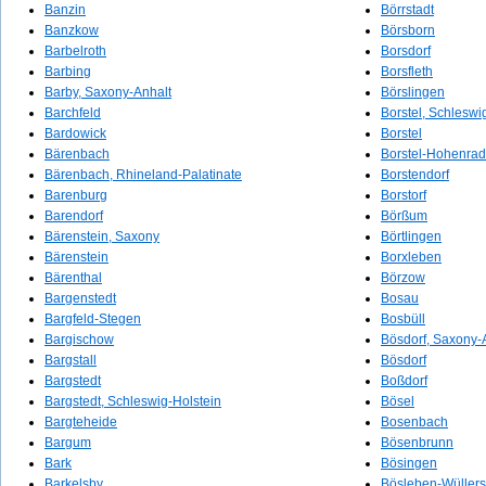
Banzin
Börrstadt
Banzkow
Börsborn
Barbelroth
Borsdorf
Barbing
Borsfleth
Barby, Saxony-Anhalt
Börslingen
Barchfeld
Borstel, Schleswi
Bardowick
Borstel
Bärenbach
Borstel-Hohenra
Bärenbach, Rhineland-Palatinate
Borstendorf
Barenburg
Borstorf
Barendorf
Börßum
Bärenstein, Saxony
Börtlingen
Bärenstein
Borxleben
Bärenthal
Börzow
Bargenstedt
Bosau
Bargfeld-Stegen
Bosbüll
Bargischow
Bösdorf, Saxony-
Bargstall
Bösdorf
Bargstedt
Boßdorf
Bargstedt, Schleswig-Holstein
Bösel
Bargteheide
Bosenbach
Bargum
Bösenbrunn
Bark
Bösingen
Barkelsby
Bösleben-Wüller