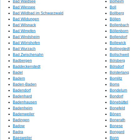
Bad Waldsee
Bolheim
Bad Wiessee
Boll
Bad Wildbad im Schwarzwald
Bollberg
Bad Wildungen
Böllen
Bad Wilsnack
Bollenbach
Bad Wimpfen
Böllenborn
Bad Windsheim
Bollendorf
Bad Wörishofen
Bollewick
Bad Wurzach
Bollingstedt
Bad Zwischenahn
Bollschweil
Badbergen
Bölsberg
Baddeckenstedt
Bölsdorf
Badel
Bolsterlang
Badem
Bomlitz
Baden-Baden
Boms
Badendorf
Bondelum
Badenhard
Bondorf
Badenhausen
Bönebüttel
Badenheim
Bonefeld
Badenweiler
Bönen
Badingen
Bonerath
Badow
Bonese
Badra
Bongard
Baesweiler
Bonn