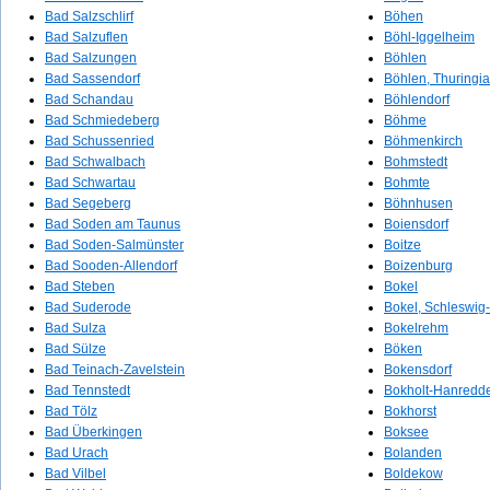
Bad Salzschlirf
Böhen
Bad Salzuflen
Böhl-Iggelheim
Bad Salzungen
Böhlen
Bad Sassendorf
Böhlen, Thuringia
Bad Schandau
Böhlendorf
Bad Schmiedeberg
Böhme
Bad Schussenried
Böhmenkirch
Bad Schwalbach
Bohmstedt
Bad Schwartau
Bohmte
Bad Segeberg
Böhnhusen
Bad Soden am Taunus
Boiensdorf
Bad Soden-Salmünster
Boitze
Bad Sooden-Allendorf
Boizenburg
Bad Steben
Bokel
Bad Suderode
Bokel, Schleswig-
Bad Sulza
Bokelrehm
Bad Sülze
Böken
Bad Teinach-Zavelstein
Bokensdorf
Bad Tennstedt
Bokholt-Hanredd
Bad Tölz
Bokhorst
Bad Überkingen
Boksee
Bad Urach
Bolanden
Bad Vilbel
Boldekow