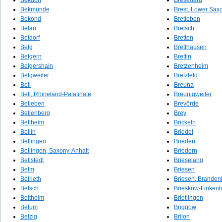
Bekdorf
Bresegard
Bekmünde
Brest, Lower Sax
Bekond
Bretleben
Belau
Bretsch
Beldorf
Bretten
Belg
Bretthausen
Belgern
Brettin
Belgershain
Bretzenheim
Belgweiler
Bretzfeld
Bell
Breuna
Bell, Rhineland-Palatinate
Breunigweiler
Belleben
Brevörde
Bellenberg
Brey
Bellheim
Brickeln
Bellin
Briedel
Bellingen
Brieden
Bellingen, Saxony-Anhalt
Briedern
Bellstedt
Brieselang
Belm
Briesen
Belrieth
Briesen, Branden
Belsch
Brieskow-Finken
Beltheim
Brietlingen
Belum
Briggow
Belzig
Brilon