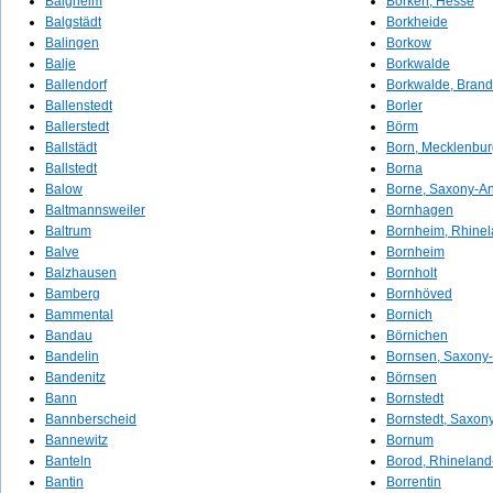
Balgheim
Borken, Hesse
Balgstädt
Borkheide
Balingen
Borkow
Balje
Borkwalde
Ballendorf
Borkwalde, Bran
Ballenstedt
Borler
Ballerstedt
Börm
Ballstädt
Born, Mecklenbu
Ballstedt
Borna
Balow
Borne, Saxony-An
Baltmannsweiler
Bornhagen
Baltrum
Bornheim, Rhinel
Balve
Bornheim
Balzhausen
Bornholt
Bamberg
Bornhöved
Bammental
Bornich
Bandau
Börnichen
Bandelin
Bornsen, Saxony-
Bandenitz
Börnsen
Bann
Bornstedt
Bannberscheid
Bornstedt, Saxon
Bannewitz
Bornum
Banteln
Borod, Rhineland
Bantin
Borrentin