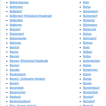
Bethenhausen
Bühl
Bethingen
Buhla
Betteldorf
Buhlenberg
Bettendorf, Rhineland-Palatinate
Buhlendorf
Bettenfeld
Bühlertal
Bettingen
Bühlertann
Betzdorf
Bühlerzell
Betzendorf
Bühne
Betzenweiler
Bühnsdorf
Betzigau
Bühren
Beulich
Buko
Beuna
Bülkau
Beuren
Bullay
Beuren, Rhineland-Palatinate
Bullenkuhlen
Beuron
Bülow
Beuster
Bülstringen
Beutelsbach
Bülzig
Bevern, Schleswig-Holstein
Bünde
Bevern
Bunde
Beverstedt
Bundenbach
Beverungen
Bundenthal
Bexbach
Bundorf
Beyernaumburg
Bünsdorf
Bias, Saxony-Anhalt
Bunsoh