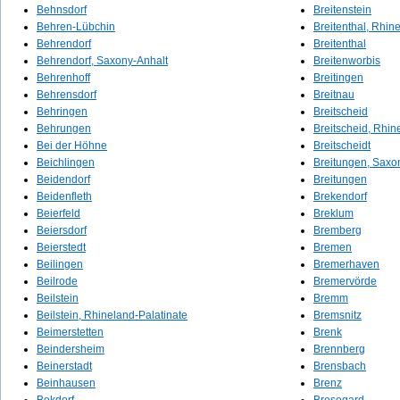
Behnsdorf
Breitenstein
Behren-Lübchin
Breitenthal, Rhin
Behrendorf
Breitenthal
Behrendorf, Saxony-Anhalt
Breitenworbis
Behrenhoff
Breitingen
Behrensdorf
Breitnau
Behringen
Breitscheid
Behrungen
Breitscheid, Rhin
Bei der Höhne
Breitscheidt
Beichlingen
Breitungen, Saxo
Beidendorf
Breitungen
Beidenfleth
Brekendorf
Beierfeld
Breklum
Beiersdorf
Bremberg
Beierstedt
Bremen
Beilingen
Bremerhaven
Beilrode
Bremervörde
Beilstein
Bremm
Beilstein, Rhineland-Palatinate
Bremsnitz
Beimerstetten
Brenk
Beindersheim
Brennberg
Beinerstadt
Brensbach
Beinhausen
Brenz