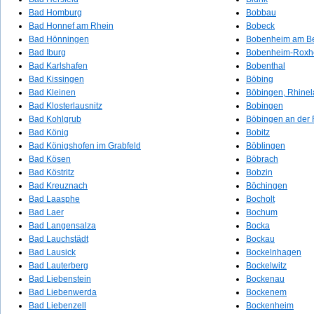
Bad Homburg
Bobbau
Bad Honnef am Rhein
Bobeck
Bad Hönningen
Bobenheim am B
Bad Iburg
Bobenheim-Roxh
Bad Karlshafen
Bobenthal
Bad Kissingen
Böbing
Bad Kleinen
Böbingen, Rhinel
Bad Klosterlausnitz
Bobingen
Bad Kohlgrub
Böbingen an der
Bad König
Bobitz
Bad Königshofen im Grabfeld
Böblingen
Bad Kösen
Böbrach
Bad Köstritz
Bobzin
Bad Kreuznach
Böchingen
Bad Laasphe
Bocholt
Bad Laer
Bochum
Bad Langensalza
Bocka
Bad Lauchstädt
Bockau
Bad Lausick
Bockelnhagen
Bad Lauterberg
Bockelwitz
Bad Liebenstein
Bockenau
Bad Liebenwerda
Bockenem
Bad Liebenzell
Bockenheim