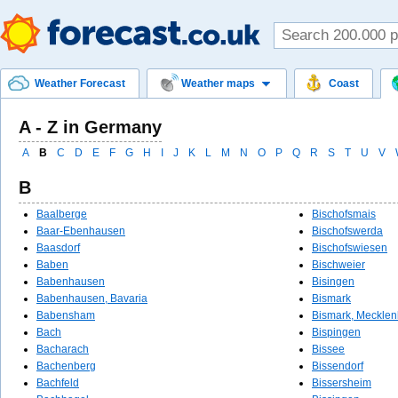
Weather Forecast
Weather maps
Coast
A - Z in Germany
A
B
C
D
E
F
G
H
I
J
K
L
M
N
O
P
Q
R
S
T
U
V
B
Baalberge
Bischofsmais
Baar-Ebenhausen
Bischofswerda
Baasdorf
Bischofswiesen
Baben
Bischweier
Babenhausen
Bisingen
Babenhausen, Bavaria
Bismark
Babensham
Bismark, Meckle
Bach
Bispingen
Bacharach
Bissee
Bachenberg
Bissendorf
Bachfeld
Bissersheim