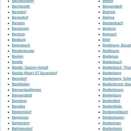
Bechtolsheim
Breest
Bechtsrieth
Bregenstedt
Beckdorf
Brehme
Beckedorf
Brehna
Beckeln
Breidenbach
Beckingen
Breiholz
Beckum
Breisach
Bedburg
Breit
Bedesbach
Breitbrunn, Bavar
Beedenbostel
Breitbrunn
Beelen
Breitenau
Beelitz
Breitenbach
Beelitz, Saxony-Anhalt
Breitenbach, Thur
Beelitz (Mark) OT Busendorf
Breitenberg
Beendorf
Breitenberg, Schl
Beerfelden
Breitenbrunn, Bav
Beesenlaublingen
Breitenbrunn
Beesenstedt
Breitenburg
Beeskow
Breitenfeld
Beesten
Breitenfelde
Beetzendorf
Breitengüßbach
Beggerow
Breitenhagen
Behlendorf
Breitenhain
Behnkendorf
Breitenheim