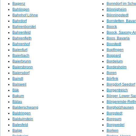
Bagenz
Bonndorf im Sch
Bahlingen
Bönnigheim
Bahnhof Löhne
Bönningstedt
Bahrdorf
Bonstetten, Bavar
Bahrenborstel
Boock
Bahrenfeld
Boock, Saxony-An
Bahrenfleth
Boos, Bavaria
Bahrenhof
Boostedt
Baienfurt
Bopfingen
Baierbach
Boppard
Baierbrunn
Bordelum
Baiersbronn
Bordesholm
Baiersdorf
Boren
Baindt
Börfink
Baisweil
Borgdorf-Seedorf
Bäk
Borgentreich
Bakum
Börger, Lower Sa
Bälau
Börgerende-Reth
Balderschwang
Borgholzhausen
Baldringen
Borgstedt
Balduinstein
Borgsum
Balesfeld
Borgwedel
Balge
Borken