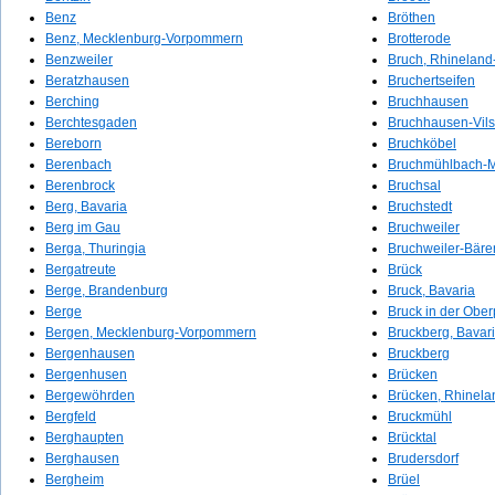
Benz
Bröthen
Benz, Mecklenburg-Vorpommern
Brotterode
Benzweiler
Bruch, Rhineland-
Beratzhausen
Bruchertseifen
Berching
Bruchhausen
Berchtesgaden
Bruchhausen-Vil
Bereborn
Bruchköbel
Berenbach
Bruchmühlbach-
Berenbrock
Bruchsal
Berg, Bavaria
Bruchstedt
Berg im Gau
Bruchweiler
Berga, Thuringia
Bruchweiler-Bär
Bergatreute
Brück
Berge, Brandenburg
Bruck, Bavaria
Berge
Bruck in der Ober
Bergen, Mecklenburg-Vorpommern
Bruckberg, Bavar
Bergenhausen
Bruckberg
Bergenhusen
Brücken
Bergewöhrden
Brücken, Rhinela
Bergfeld
Bruckmühl
Berghaupten
Brücktal
Berghausen
Brudersdorf
Bergheim
Brüel