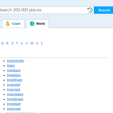
Coast
World
Q
R
S
T
U
V
W
X
Z
Inchenhofen
Inden
Ingelbach
Ingeleben
Ingelfingen
Ingendorf
Ingenried
Ingersleben
Ingoldingen
Ingolstadt
Innernzell