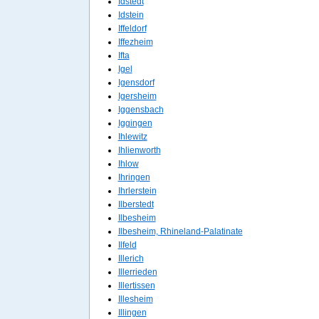
Idstedt
Idstein
Iffeldorf
Iffezheim
Ifta
Igel
Igensdorf
Igersheim
Iggensbach
Iggingen
Ihlewitz
Ihlienworth
Ihlow
Ihringen
Ihrlerstein
Ilberstedt
Ilbesheim
Ilbesheim, Rhineland-Palatinate
Ilfeld
Illerich
Illerrieden
Illertissen
Illesheim
Illingen