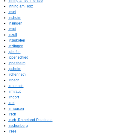
Inning am Ammersee
Inning am Holz
Insel
Insheim
Insingen
Insul
Inzell
Inzigkofen
Inzlingen
Iphofen
Ippenschied
Ippesheim
Ipsheim
Irchenrieth
Irlbach
Irmenach
Irmtraut
Irndorf
Irrel
Irrhausen
Irsch
Irsch, Rhineland-Palatinate
Irschenberg
Irsee