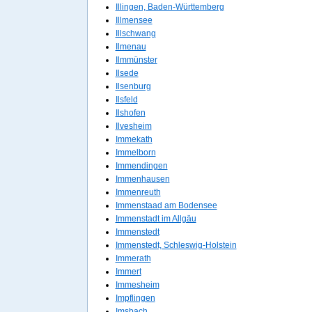
Illingen, Baden-Württemberg
Illmensee
Illschwang
Ilmenau
Ilmmünster
Ilsede
Ilsenburg
Ilsfeld
Ilshofen
Ilvesheim
Immekath
Immelborn
Immendingen
Immenhausen
Immenreuth
Immenstaad am Bodensee
Immenstadt im Allgäu
Immenstedt
Immenstedt, Schleswig-Holstein
Immerath
Immert
Immesheim
Impflingen
Imsbach