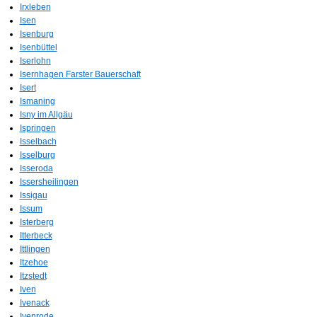
Irxleben
Isen
Isenburg
Isenbüttel
Iserlohn
Isernhagen Farster Bauerschaft
Isert
Ismaning
Isny im Allgäu
Ispringen
Isselbach
Isselburg
Isseroda
Issersheilingen
Issigau
Issum
Isterberg
Itterbeck
Ittlingen
Itzehoe
Itzstedt
Iven
Ivenack
Ivenrode