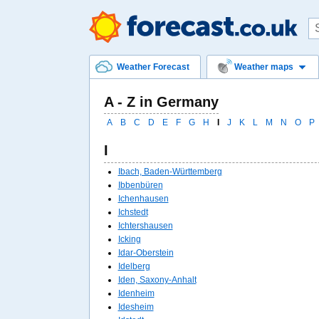
Weather Forecast
Weather maps
A - Z in Germany
A
B
C
D
E
F
G
H
I
J
K
L
M
N
O
P
I
Ibach, Baden-Württemberg
Ibbenbüren
Ichenhausen
Ichstedt
Ichtershausen
Icking
Idar-Oberstein
Idelberg
Iden, Saxony-Anhalt
Idenheim
Idesheim