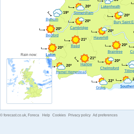
20º
Lakenheath
19º
Somersham
20º
Bythorn
20º
Bury Saint 
Cambridge
20º
20º
Bedford
Haverhill
21º
20º
Reed
20º
Braintree
Co
Rain now:
Luton
21º
20º
Harlow
20º
Chelmsford
Tilli
Hemel Hempstead
22º
Southen
Grays
©
forecast.co.uk
, Foreca
Help
Cookies
Privacy policy
Ad preferences