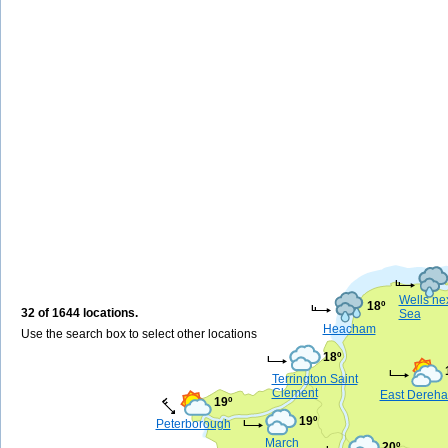
Wells nex
18º
32 of 1644 locations.
Sea
Heacham
Use the search box to select other locations
18º
Terrington Saint
Clement
East Dereh
19º
19º
Peterborough
March
20º