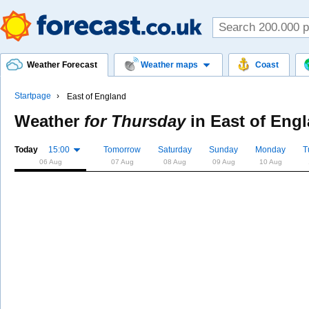
Weather Forecast
Weather maps
Coast
Startpage
East of England
Weather
for Thursday
in
East of Eng
Today
15:00
Tomorrow
Saturday
Sunday
Monday
T
06 Aug
07 Aug
08 Aug
09 Aug
10 Aug