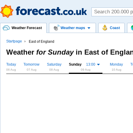
Weather Forecast
Weather maps
Coast
Startpage
East of England
Weather
for Sunday
in
East of Engla
Today
Tomorrow
Saturday
Sunday
13:00
Monday
T
06 Aug
07 Aug
08 Aug
09 Aug
10 Aug