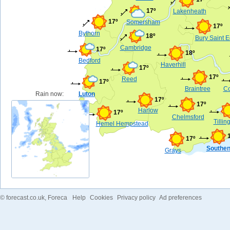
17º
Lakenheath
17º
Somersham
17º
Bythorn
18º
Bury Saint 
Cambridge
17º
18º
Bedford
Haverhill
17º
17º
Reed
17º
Braintree
Co
Rain now:
Luton
17º
17º
Harlow
17º
Chelmsford
Tilli
Hemel Hempstead
17º
Southen
Grays
©
forecast.co.uk
, Foreca
Help
Cookies
Privacy policy
Ad preferences