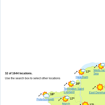
Wells nex
17º
32 of 1644 locations.
Sea
Heacham
Use the search box to select other locations
16º
Terrington Saint
Clement
East Dereh
16º
17º
Peterborough
March
17º