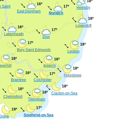
18º
16º
n Saint
17º
Hemsby
East Dereham
Norwich
18º
Lowestoft
16º
17º
Lakenheath
Diss
17º
18º
Bury Saint Edmunds
Leiston
18º
16º
verhill
Ipswich
18º
16º
17º
Felixstowe
Braintree
Colchester
18º
16º
18º
Clacton-on-Sea
Chelmsford
Tillingham
17º
19º
Southend-on-Sea
Grays