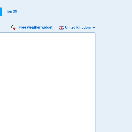
Top 30
Free weather widget
United Kingdom
Friday
Saturday
Sunday
Monday
Tuesday
Wednesday
14 Aug
15 Aug
16 Aug
17 Aug
18 Aug
19 Aug