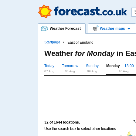
Weather Forecast
Weather maps
Startpage
East of England
Weather
for Monday
in
Ea
Today
Tomorrow
Sunday
Monday
13:00
07 Aug
08 Aug
09 Aug
10 Aug
32 of 1644 locations.
Use the search box to select other locations