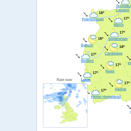
Terringto
Clement
16º
17º
Peterborough
March
17º
16º
Somersham
Bythorn
18º
Cambridge
17º
Bedford
Ha
17º
Reed
17º
Rain now:
Luton
17º
Harlow
17º
Hemel Hempstead