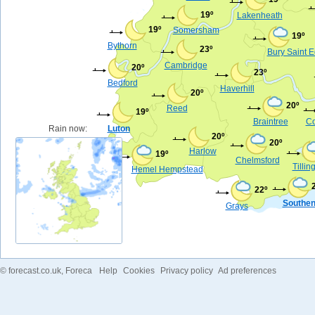
19º
Lakenheath
19º
Somersham
19º
Bythorn
23º
Bury Saint 
Cambridge
20º
23º
Bedford
Haverhill
20º
20º
Reed
19º
Braintree
Co
Rain now:
Luton
20º
20º
Harlow
19º
Chelmsford
Tilli
Hemel Hempstead
22º
Southen
Grays
©
forecast.co.uk
, Foreca
Help
Cookies
Privacy policy
Ad preferences