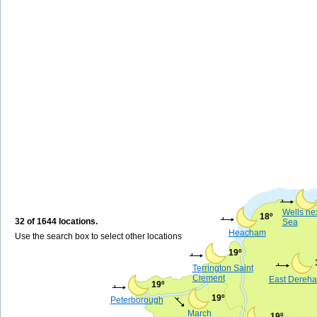
Wells nex
18º
32 of 1644 locations.
Sea
Heacham
Use the search box to select other locations
19º
Terrington Saint
Clement
East Dereh
19º
19º
Peterborough
March
19º