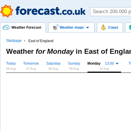
Weather Forecast
Weather maps
Coast
Startpage
East of England
Weather
for Monday
in
East of Engla
Today
Tomorrow
Saturday
Sunday
Monday
13:00
T
06 Aug
07 Aug
08 Aug
09 Aug
10 Aug