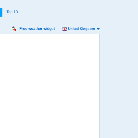
Top 10
Free weather widget
United Kingdom
urday
Sunday
Monday
Tuesday
 Aug
16 Aug
17 Aug
18 Aug
Min
12º
18º
12º
19º
13º
19º
13º
 mph
7 mph
13 mph
11 mph
8 mm
0.4 mm
2.1 mm
0.9 mm
7:00
07:00
07:00
13:00
13º
13º
13º
06:13