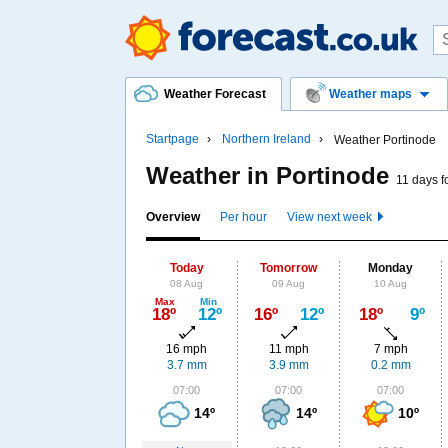
Weather Forecast
Weather maps
Startpage
Northern Ireland
Weather Portinode
Weather in Portinode
11 days f
Overview
Per hour
View next week
Today
Tomorrow
Monday
08 Aug
09 Aug
10 Aug
Max
Min
18º
12º
16º
12º
18º
9º
16 mph
11 mph
7 mph
3.7 mm
3.9 mm
0.2 mm
07:00
07:00
07:00
14º
14º
10º