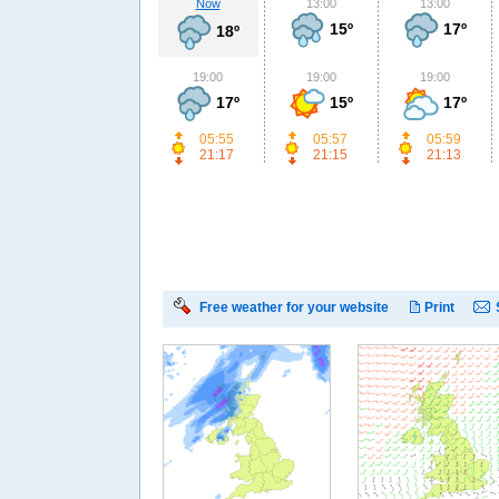
Now
13:00
13:00
15º
17º
18º
19:00
19:00
19:00
17º
15º
17º
05:55
05:57
05:59
21:17
21:15
21:13
Free weather for your website
Print