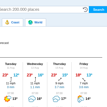
Coast
World
orecast
Tuesday
Wednesday
Thursday
Friday
Sat
11 Aug
12 Aug
13 Aug
14 Aug
15
Max
23º
12º
23º
16º
23º
15º
18º
13º
18º
11 mph
11 mph
9 mph
7 mph
4
0 mm
1.1 mm
3.7 mm
3.6 mm
0.
07:00
07:00
07:00
07:00
0
13º
16º
17º
14º