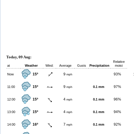
Today, 09 Aug:
Relative
at
Weather
Wind:
Average
Gusts
Precipitation
moist
15º
9
93%
Now
mph
15º
9
97%
11:00
0.1 mm
mph
15º
4
96%
12:00
0.1 mm
mph
15º
4
94%
13:00
0.1 mm
mph
16º
7
92%
14:00
0.1 mm
mph