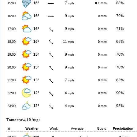
16º
7
88%
15:00
0.1 mm
mph
16º
9
79%
16:00
0 mm
mph
16º
9
71%
17:00
0 mm
mph
16º
11
69%
18:00
0 mm
mph
15º
9
70%
19:00
0 mm
mph
15º
9
76%
20:00
0 mm
mph
13º
7
83%
21:00
0 mm
mph
12º
4
90%
22:00
0 mm
mph
12º
4
93%
23:00
0 mm
mph
Tomorrow, 10 Aug:
at
Weather
Wind:
Average
Gusts
Precipitation