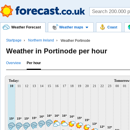
Weather Forecast
Weather maps
Coast
Startpage
Northern Ireland
Weather Portinode
Weather in Portinode per hour
Overview
Per hour
Today:
Tomorrow
10
11
12
13
14
15
16
17
18
19
20
21
22
23
00
01
16º
16º
16º
16º
16º
15º
15º
15º
15º
15º
15º
13º
12º
12º