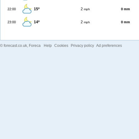
15º
2
22:00
0 mm
mph
14º
2
23:00
0 mm
mph
©
forecast.co.uk
, Foreca
Help
Cookies
Privacy policy
Ad preferences