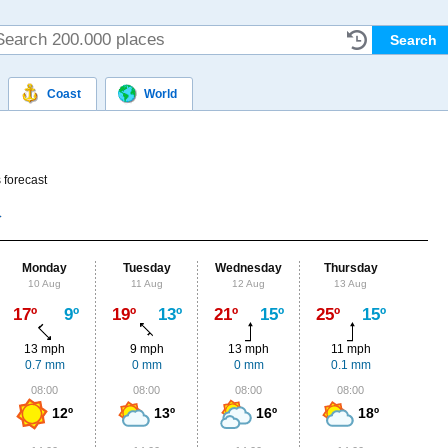
Coast
World
 forecast
Monday
Tuesday
Wednesday
Thursday
Fr
10 Aug
11 Aug
12 Aug
13 Aug
14
Max
17º
9º
19º
13º
21º
15º
25º
15º
20º
13 mph
9 mph
13 mph
11 mph
9
0.7 mm
0 mm
0 mm
0.1 mm
8.
08:00
08:00
08:00
08:00
0
12º
13º
16º
18º