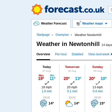
Weather Forecast
Weather maps
Startpage
Grampian
Weather Newtonhill
Weather in Newtonhill
14 days
Overview
Per hour
Detailed
View next week
Today
Tomorrow
Sunday
07 Aug
08 Aug
09 Aug
Max
Min
19º
11º
20º
13º
20º
10º
18 mph
20 mph
13 mph
1.6 mm
0.1 mm
0.4 mm
08:00
08:00
08:00
14º
14º
15º