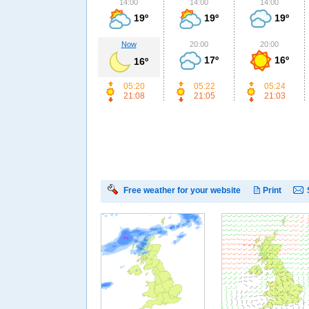
14:00
14:00
14:00
19º
19º
19º
Now
20:00
20:00
17º
16º
16º
05:20
05:22
05:24
21:08
21:05
21:03
Free weather for your website
Print