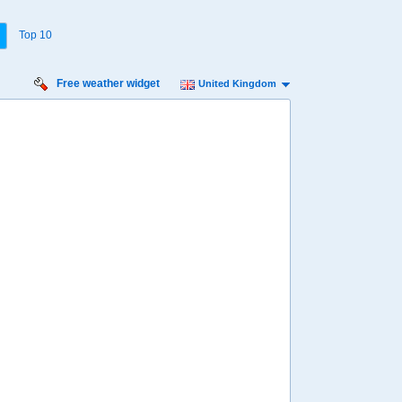
Top 10
Free weather widget
United Kingdom
iday
Saturday
Sunday
Monday
Tuesday
 Aug
15 Aug
16 Aug
17 Aug
18 Aug
Min
13º
18º
12º
18º
12º
18º
12º
19º
12º
 mph
9 mph
11 mph
13 mph
11 mph
8 mm
3.2 mm
6 mm
6.2 mm
5.6 mm
8:00
08:00
08:00
08:00
08:00
16º
14º
14º
14º
15º