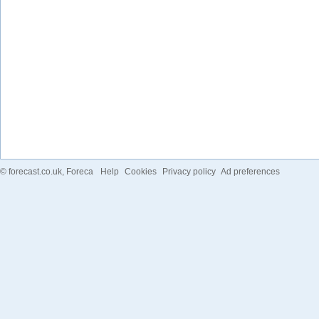
©
forecast.co.uk
, Foreca
Help
Cookies
Privacy policy
Ad preferences