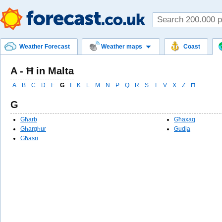
Weather Forecast
Weather maps
Coast
A - Ħ in Malta
A
B
C
D
F
G
I
K
L
M
N
P
Q
R
S
T
V
X
Ż
Ħ
G
Għarb
Għaxaq
Għargħur
Gudja
Għasri