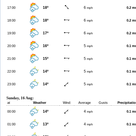
18º
6
17:00
0.2 
mph
18º
6
18:00
0.2 
mph
17º
6
19:00
0.2 
mph
16º
5
20:00
0.1 
mph
15º
5
21:00
0.1 
mph
14º
5
22:00
0.1 
mph
14º
5
23:00
0.1 
mph
Sunday, 16 Aug:
at
Weather
Wind:
Average
Gusts
Precipitati
14º
4
00:00
0.1 
mph
13º
4
01:00
0.1 
mph