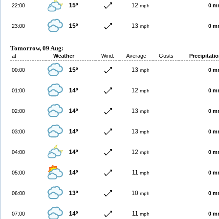
15º
12
22:00
0 m
mph
15º
13
23:00
0 m
mph
Tomorrow, 09 Aug:
at
Weather
Wind:
Average
Gusts
Precipitati
15º
13
00:00
0 m
mph
14º
12
01:00
0 m
mph
14º
13
02:00
0 m
mph
14º
13
03:00
0 m
mph
14º
12
04:00
0 m
mph
14º
11
05:00
0 m
mph
13º
10
06:00
0 m
mph
14º
11
07:00
0 m
mph