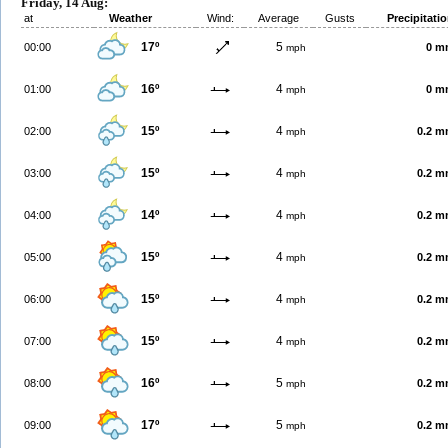
Friday, 14 Aug:
at
Weather
Wind:
Average
Gusts
Precipitati
17º
5
00:00
0 m
mph
16º
4
01:00
0 m
mph
15º
4
02:00
0.2 
mph
15º
4
03:00
0.2 
mph
14º
4
04:00
0.2 
mph
15º
4
05:00
0.2 
mph
15º
4
06:00
0.2 
mph
15º
4
07:00
0.2 
mph
16º
5
08:00
0.2 
mph
17º
5
09:00
0.2 
mph