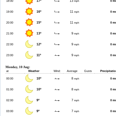
17º
13
18:00
0 m
mph
16º
11
19:00
0 m
mph
15º
11
20:00
0 m
mph
13º
9
21:00
0 m
mph
12º
9
22:00
0 m
mph
11º
9
23:00
0 m
mph
Monday, 10 Aug:
at
Weather
Wind:
Average
Gusts
Precipitati
10º
8
00:00
0 m
mph
10º
8
01:00
0 m
mph
9º
7
02:00
0 m
mph
9º
7
03:00
0 m
mph