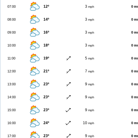
12º
3
07:00
0 m
mph
14º
3
08:00
0 m
mph
16º
3
09:00
0 m
mph
18º
3
10:00
0 m
mph
19º
5
11:00
0 m
mph
21º
7
12:00
0 m
mph
23º
9
13:00
0 m
mph
23º
9
14:00
0 m
mph
23º
9
15:00
0 m
mph
24º
10
16:00
0 m
mph
23º
9
17:00
0 m
mph