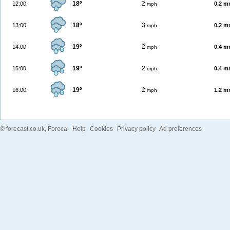
18º
2
12:00
0.2 
mph
18º
3
13:00
0.2 
mph
19º
2
14:00
0.4 
mph
19º
2
15:00
0.4 
mph
19º
2
16:00
1.2 
mph
©
forecast.co.uk
, Foreca
Help
Cookies
Privacy policy
Ad preferences