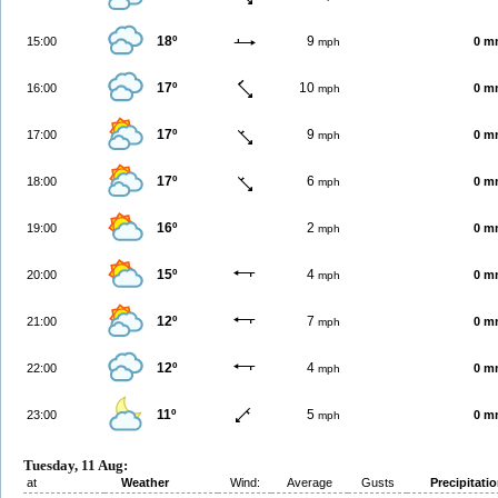
18º
9
15:00
0 m
mph
17º
10
16:00
0 m
mph
17º
9
17:00
0 m
mph
17º
6
18:00
0 m
mph
16º
2
19:00
0 m
mph
15º
4
20:00
0 m
mph
12º
7
21:00
0 m
mph
12º
4
22:00
0 m
mph
11º
5
23:00
0 m
mph
Tuesday, 11 Aug:
at
Weather
Wind:
Average
Gusts
Precipitati