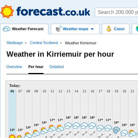
Weather Forecast
Weather maps
Coast
Startpage
Central Scotland
Weather Kirriemuir
Weather in Kirriemuir per hour
Overview
Per hour
Detailed
Today:
06
07
08
09
10
11
12
13
14
15
16
17
18
19
20
21
18º
18º
18º
18º
17º
17º
17º
17º
16º
16º
15º
15º
15º
14º
13º
13º