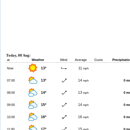
Today, 08 Aug:
at
Weather
Wind:
Average
Gusts
Precipitati
13º
11
Now
mph
13º
14
07:00
0 m
mph
14º
13
08:00
0 m
mph
15º
14
09:00
0 m
mph
16º
16
10:00
0 m
mph
17º
15
11:00
0 m
mph