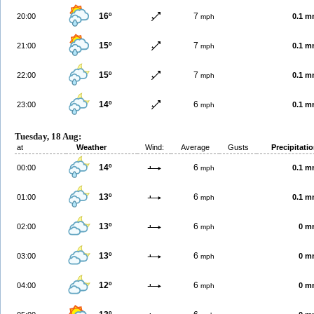
16º
7
20:00
0.1 
mph
15º
7
21:00
0.1 
mph
15º
7
22:00
0.1 
mph
14º
6
23:00
0.1 
mph
Tuesday, 18 Aug:
at
Weather
Wind:
Average
Gusts
Precipitati
14º
6
00:00
0.1 
mph
13º
6
01:00
0.1 
mph
13º
6
02:00
0 m
mph
13º
6
03:00
0 m
mph
12º
6
04:00
0 m
mph