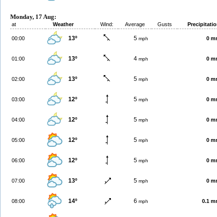
Monday, 17 Aug:
at
Weather
Wind:
Average
Gusts
Precipitati
13º
5
00:00
0 m
mph
13º
4
01:00
0 m
mph
13º
5
02:00
0 m
mph
12º
5
03:00
0 m
mph
12º
5
04:00
0 m
mph
12º
5
05:00
0 m
mph
12º
5
06:00
0 m
mph
13º
5
07:00
0 m
mph
14º
6
08:00
0.1 
mph