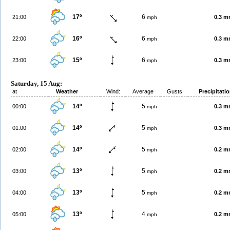
17º
6
21:00
0.3 
mph
16º
6
22:00
0.3 
mph
15º
6
23:00
0.3 
mph
Saturday, 15 Aug:
at
Weather
Wind:
Average
Gusts
Precipitati
14º
5
00:00
0.3 
mph
14º
5
01:00
0.3 
mph
14º
5
02:00
0.2 
mph
13º
5
03:00
0.2 
mph
13º
5
04:00
0.2 
mph
13º
4
05:00
0.2 
mph