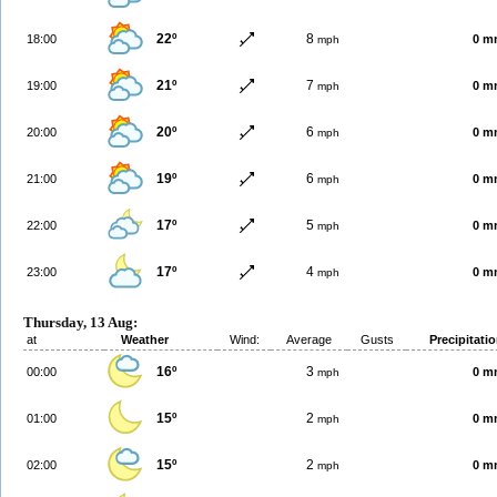
22º
8
18:00
0 m
mph
21º
7
19:00
0 m
mph
20º
6
20:00
0 m
mph
19º
6
21:00
0 m
mph
17º
5
22:00
0 m
mph
17º
4
23:00
0 m
mph
Thursday, 13 Aug:
at
Weather
Wind:
Average
Gusts
Precipitati
16º
3
00:00
0 m
mph
15º
2
01:00
0 m
mph
15º
2
02:00
0 m
mph