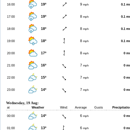
19º
9
16:00
0.1 
mph
19º
8
17:00
0.1 
mph
18º
8
18:00
0.1 
mph
18º
8
19:00
0.1 
mph
17º
8
20:00
0 m
mph
16º
7
21:00
0 m
mph
15º
7
22:00
0 m
mph
14º
7
23:00
0 m
mph
Wednesday, 19 Aug:
at
Weather
Wind:
Average
Gusts
Precipitati
14º
6
00:00
0 m
mph
13º
6
01:00
0 m
mph