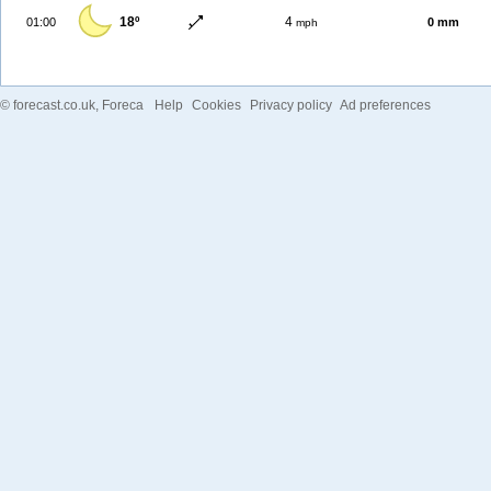
18º
4
01:00
0 mm
mph
©
forecast.co.uk
, Foreca
Help
Cookies
Privacy policy
Ad preferences