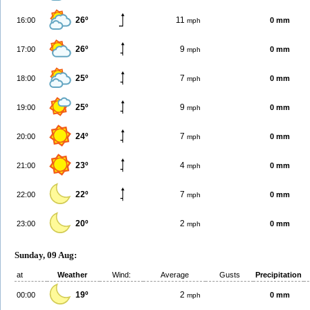
26º
11
16:00
0 mm
mph
26º
9
17:00
0 mm
mph
25º
7
18:00
0 mm
mph
25º
9
19:00
0 mm
mph
24º
7
20:00
0 mm
mph
23º
4
21:00
0 mm
mph
22º
7
22:00
0 mm
mph
20º
2
23:00
0 mm
mph
Sunday, 09 Aug:
at
Weather
Wind:
Average
Gusts
Precipitation
19º
2
00:00
0 mm
mph