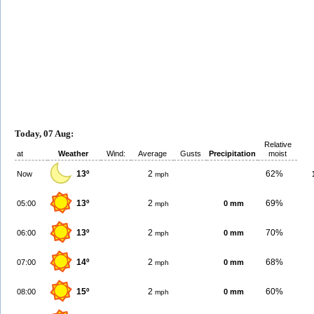
Today, 07 Aug:
Relative
at
Weather
Wind:
Average
Gusts
Precipitation
moist
13º
2
62%
Now
mph
13º
2
69%
05:00
0 mm
mph
13º
2
70%
06:00
0 mm
mph
14º
2
68%
07:00
0 mm
mph
15º
2
60%
08:00
0 mm
mph