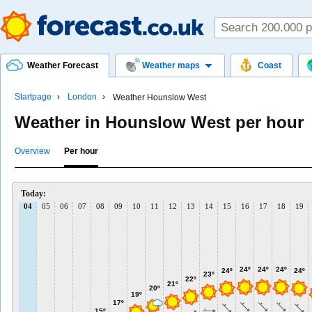
Weather Forecast
Weather maps
Coast
Startpage
London
Weather Hounslow West
Weather in Hounslow West per hour
Overview
Per hour
Today:
04
05
06
07
08
09
10
11
12
13
14
15
16
17
18
19
24º
24º
24º
24º
24º
23º
22º
21º
20º
19º
17º
15º