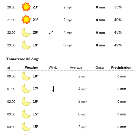
23º
2
35%
20:00
0 mm
mph
21º
2
40%
21:00
0 mm
mph
20º
4
45%
22:00
0 mm
mph
19º
0
49%
23:00
0 mm
mph
Tomorrow, 08 Aug:
at
Weather
Wind:
Average
Gusts
Precipitation
18º
2
00:00
0 mm
mph
17º
4
01:00
0 mm
mph
16º
2
02:00
0 mm
mph
15º
0
03:00
0 mm
mph
15º
2
04:00
0 mm
mph