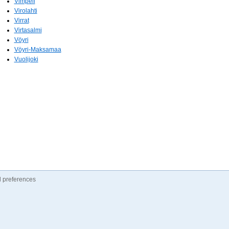
Vimpeli
Virolahti
Virrat
Virtasalmi
Vöyri
Vöyri-Maksamaa
Vuolijoki
 preferences