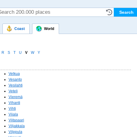
Coast
World
R
S
T
U
V
W
Y
Velkua
Vesanto
Vesilahti
Veteli
Vieremä
Vihanti
Vihti
Viiala
Viitasaari
Viljakkala
Vilppula