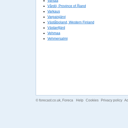
Vantaa
Vårdö, Province of Åland
Varkaus
Varpaisjärvi
Väståboland, Western Finland
Västanfjärd
Vehmaa
Vehmersalmi
©
forecast.co.uk
, Foreca
Help
Cookies
Privacy policy
Ad