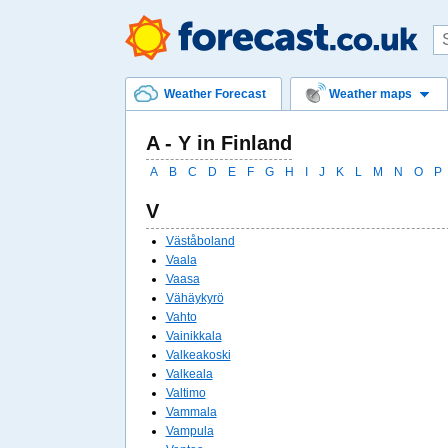
Weather Forecast
Weather maps
A - Y in Finland
A
B
C
D
E
F
G
H
I
J
K
L
M
N
O
P
V
Väståboland
Vaala
Vaasa
Vähäykyrö
Vahto
Vainikkala
Valkeakoski
Valkeala
Valtimo
Vammala
Vampula