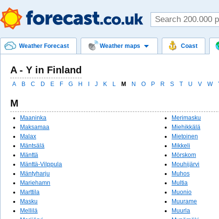
Weather Forecast
Weather maps
Coast
A - Y in Finland
A
B
C
D
E
F
G
H
I
J
K
L
M
N
O
P
R
S
T
U
V
W
M
Maaninka
Merimasku
Maksamaa
Miehikkälä
Malax
Mietoinen
Mäntsälä
Mikkeli
Mänttä
Mörskom
Mänttä-Vilppula
Mouhijärvi
Mäntyharju
Muhos
Mariehamn
Multia
Marttila
Muonio
Masku
Muurame
Mellilä
Muurla