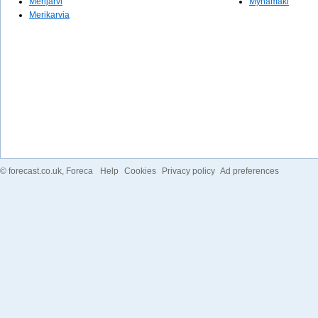
Merijärvi
Mynämäki
Merikarvia
©
forecast.co.uk
, Foreca
Help
Cookies
Privacy policy
Ad preferences