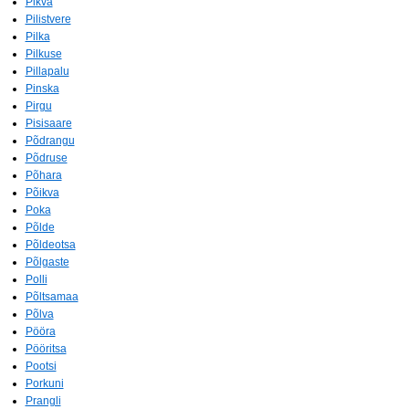
Pikva
Pilistvere
Pilka
Pilkuse
Pillapalu
Pinska
Pirgu
Pisisaare
Põdrangu
Põdruse
Põhara
Põikva
Poka
Põlde
Põldeotsa
Põlgaste
Polli
Põltsamaa
Põlva
Pööra
Pööritsa
Pootsi
Porkuni
Prangli