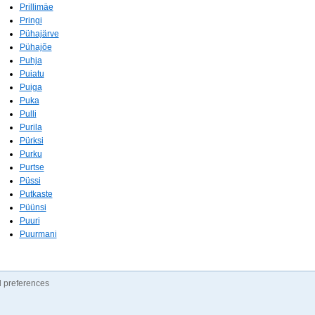
Prillimäe
Pringi
Pühajärve
Pühajõe
Puhja
Puiatu
Puiga
Puka
Pulli
Purila
Pürksi
Purku
Purtse
Püssi
Putkaste
Püünsi
Puuri
Puurmani
 preferences