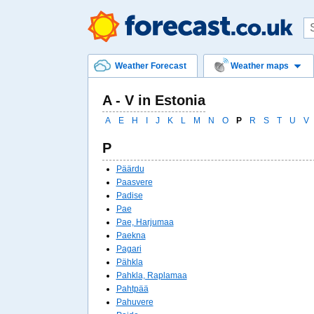
Weather Forecast
Weather maps
A - V in Estonia
A
E
H
I
J
K
L
M
N
O
P
R
S
T
U
V
P
Päärdu
Paasvere
Padise
Pae
Pae, Harjumaa
Paekna
Pagari
Pähkla
Pahkla, Raplamaa
Pahtpää
Pahuvere