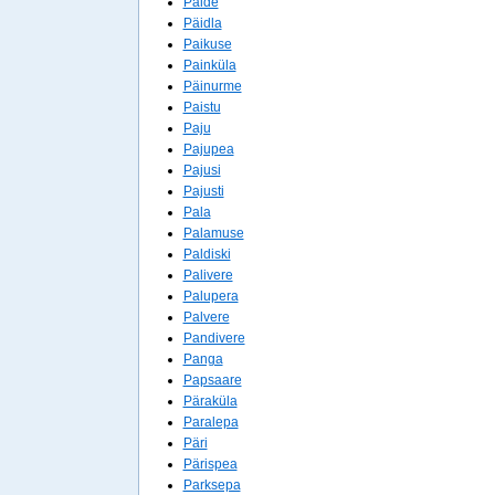
Paide
Päidla
Paikuse
Painküla
Päinurme
Paistu
Paju
Pajupea
Pajusi
Pajusti
Pala
Palamuse
Paldiski
Palivere
Palupera
Palvere
Pandivere
Panga
Papsaare
Päraküla
Paralepa
Päri
Pärispea
Parksepa