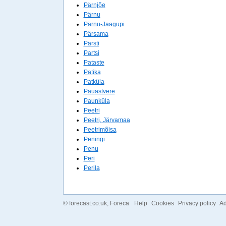
Pärnjõe
Pärnu
Pärnu-Jaagupi
Pärsama
Pärsti
Partsi
Pataste
Patika
Patküla
Pauastvere
Paunküla
Peetri
Peetri, Järvamaa
Peetrimõisa
Peningi
Penu
Peri
Perila
©
forecast.co.uk
, Foreca
Help
Cookies
Privacy policy
Ad