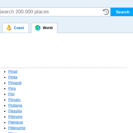
Coast
World
Pihali
Pihtla
Piigandi
Piira
Piiri
Piirsalu
Piistaoja
Pikasilla
Pikevere
Pikkjärve
Pikknurme