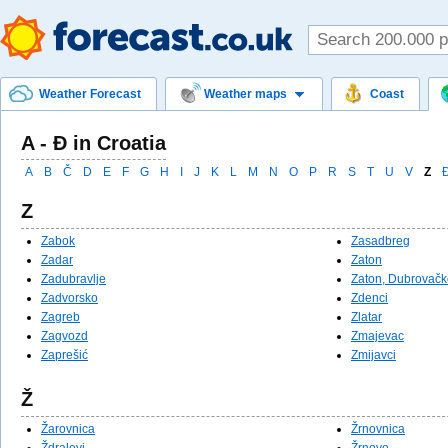
Weather Forecast
Weather maps
Coast
A - Đ in Croatia
A
B
Č
D
E
F
G
H
I
J
K
L
M
N
O
P
R
S
T
U
V
Z
Z
Zabok
Zasadbreg
Zadar
Zaton
Zadubravlje
Zaton, Dubrovačk
Zadvorsko
Zdenci
Zagreb
Zlatar
Zagvozd
Zmajevac
Zaprešić
Zmijavci
Ž
Žarovnica
Žrnovnica