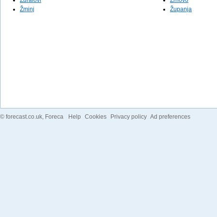
Ždralovi
Žrnovo
Žminj
Županja
©
forecast.co.uk
, Foreca
Help
Cookies
Privacy policy
Ad preferences