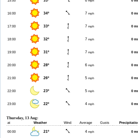
33º
6
15:00
0 m
mph
34º
7
16:00
0 m
mph
33º
7
17:00
0 m
mph
32º
7
18:00
0 m
mph
31º
7
19:00
0 m
mph
28º
6
20:00
0 m
mph
26º
5
21:00
0 m
mph
23º
5
22:00
0 m
mph
22º
4
23:00
0 m
mph
Thursday, 13 Aug:
at
Weather
Wind:
Average
Gusts
Precipitati
21º
4
00:00
0 m
mph