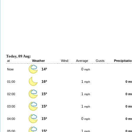
Today, 09 Aug:
at
Weather
Wind:
Average
Gusts
Precipitati
14º
0
Now
mph
16º
1
01:00
0 m
mph
15º
1
02:00
0 m
mph
15º
1
03:00
0 m
mph
15º
0
04:00
0 m
mph
15º
1
05:00
0 m
mph