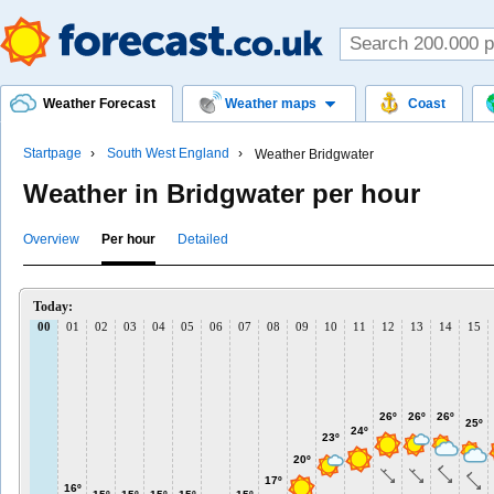
Weather Forecast
Weather maps
Coast
Startpage
South West England
Weather Bridgwater
Weather in Bridgwater per hour
Overview
Per hour
Detailed
Today:
00
01
02
03
04
05
06
07
08
09
10
11
12
13
14
15
26º
26º
26º
25º
24º
23º
20º
17º
16º