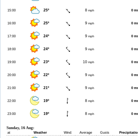
25º
8
15:00
0 m
mph
25º
9
16:00
0 m
mph
24º
9
17:00
0 m
mph
24º
9
18:00
0 m
mph
23º
10
19:00
0 m
mph
22º
9
20:00
0 m
mph
21º
9
21:00
0 m
mph
19º
8
22:00
0 m
mph
19º
8
23:00
0 m
mph
Sunday, 16 Aug:
at
Weather
Wind:
Average
Gusts
Precipitati