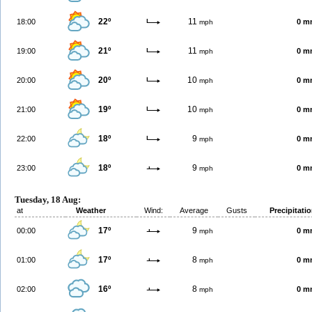
22º
11
18:00
0 m
mph
21º
11
19:00
0 m
mph
20º
10
20:00
0 m
mph
19º
10
21:00
0 m
mph
18º
9
22:00
0 m
mph
18º
9
23:00
0 m
mph
Tuesday, 18 Aug:
at
Weather
Wind:
Average
Gusts
Precipitati
17º
9
00:00
0 m
mph
17º
8
01:00
0 m
mph
16º
8
02:00
0 m
mph