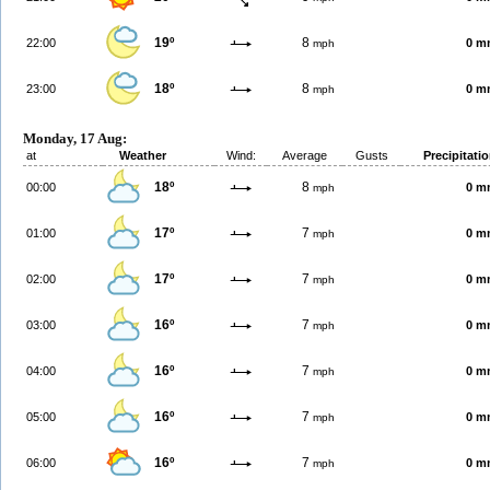
19º
8
22:00
0 m
mph
18º
8
23:00
0 m
mph
Monday, 17 Aug:
at
Weather
Wind:
Average
Gusts
Precipitati
18º
8
00:00
0 m
mph
17º
7
01:00
0 m
mph
17º
7
02:00
0 m
mph
16º
7
03:00
0 m
mph
16º
7
04:00
0 m
mph
16º
7
05:00
0 m
mph
16º
7
06:00
0 m
mph