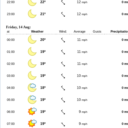
22º
12
22:00
0 m
mph
21º
12
23:00
0 m
mph
Friday, 14 Aug:
at
Weather
Wind:
Average
Gusts
Precipitati
20º
11
00:00
0 m
mph
19º
11
01:00
0 m
mph
19º
11
02:00
0 m
mph
19º
10
03:00
0 m
mph
18º
10
04:00
0 m
mph
19º
10
05:00
0 m
mph
19º
9
06:00
0 m
mph
19º
9
07:00
0 m
mph