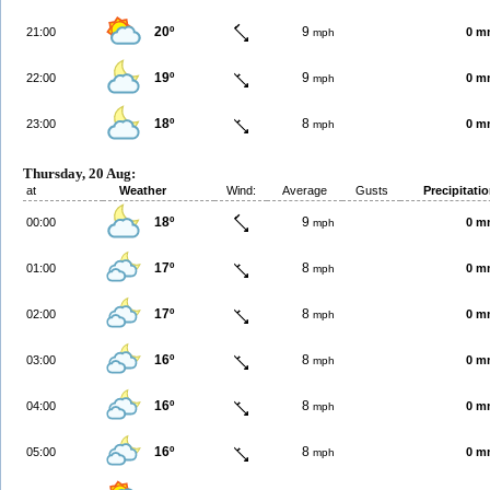
20º
9
21:00
0 m
mph
19º
9
22:00
0 m
mph
18º
8
23:00
0 m
mph
Thursday, 20 Aug:
at
Weather
Wind:
Average
Gusts
Precipitati
18º
9
00:00
0 m
mph
17º
8
01:00
0 m
mph
17º
8
02:00
0 m
mph
16º
8
03:00
0 m
mph
16º
8
04:00
0 m
mph
16º
8
05:00
0 m
mph