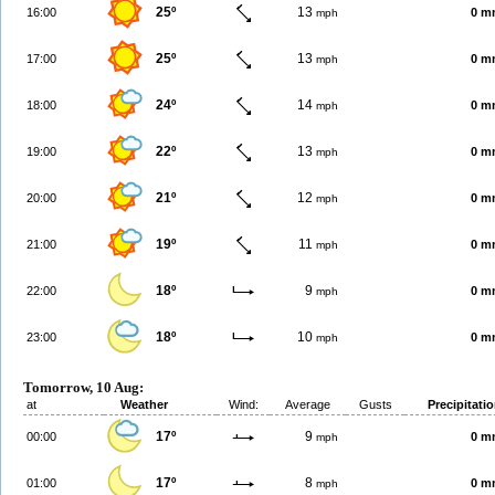
25º
13
16:00
0 m
mph
25º
13
17:00
0 m
mph
24º
14
18:00
0 m
mph
22º
13
19:00
0 m
mph
21º
12
20:00
0 m
mph
19º
11
21:00
0 m
mph
18º
9
22:00
0 m
mph
18º
10
23:00
0 m
mph
Tomorrow, 10 Aug:
at
Weather
Wind:
Average
Gusts
Precipitati
17º
9
00:00
0 m
mph
17º
8
01:00
0 m
mph