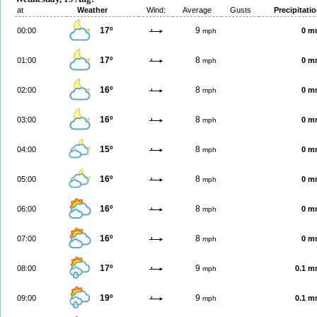
at
Weather
Wind:
Average
Gusts
Precipitati
17º
9
00:00
0 m
mph
17º
8
01:00
0 m
mph
16º
8
02:00
0 m
mph
16º
8
03:00
0 m
mph
15º
8
04:00
0 m
mph
16º
8
05:00
0 m
mph
16º
8
06:00
0 m
mph
16º
8
07:00
0 m
mph
17º
9
08:00
0.1 
mph
19º
9
09:00
0.1 
mph