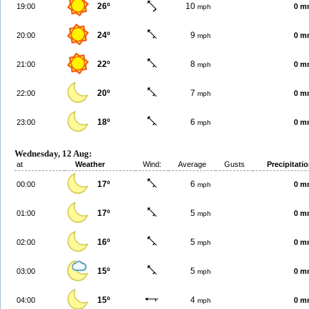
26º
10
19:00
0 m
mph
24º
9
20:00
0 m
mph
22º
8
21:00
0 m
mph
20º
7
22:00
0 m
mph
18º
6
23:00
0 m
mph
Wednesday, 12 Aug:
at
Weather
Wind:
Average
Gusts
Precipitati
17º
6
00:00
0 m
mph
17º
5
01:00
0 m
mph
16º
5
02:00
0 m
mph
15º
5
03:00
0 m
mph
15º
4
04:00
0 m
mph