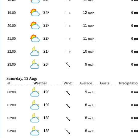
24º
12
19:00
0 m
mph
23º
11
20:00
0 m
mph
22º
11
21:00
0 m
mph
21º
10
22:00
0 m
mph
20º
9
23:00
0 m
mph
Saturday, 15 Aug:
at
Weather
Wind:
Average
Gusts
Precipitati
19º
9
00:00
0 m
mph
19º
8
01:00
0 m
mph
18º
8
02:00
0 m
mph
18º
8
03:00
0 m
mph