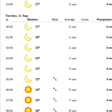
17º
2
23:00
0 m
mph
Tuesday, 11 Aug:
at
Weather
Wind:
Average
Gusts
Precipitati
17º
2
00:00
0 m
mph
16º
1
01:00
0 m
mph
15º
1
02:00
0 m
mph
14º
1
03:00
0 m
mph
13º
3
04:00
0 m
mph
13º
4
05:00
0 m
mph
14º
5
06:00
0 m
mph
15º
7
07:00
0 m
mph
18º
8
08:00
0 m
mph