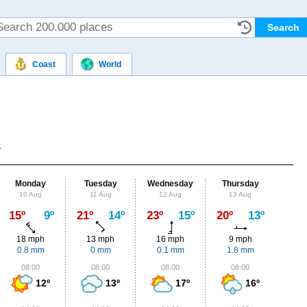
Coast
World
Monday
Tuesday
Wednesday
Thursday
Fr
10 Aug
11 Aug
12 Aug
13 Aug
14
Max
15º
9º
21º
14º
23º
15º
20º
13º
19º
18 mph
13 mph
16 mph
9 mph
11
0.8 mm
0 mm
0.1 mm
1.8 mm
0
08:00
08:00
08:00
08:00
0
12º
13º
17º
16º