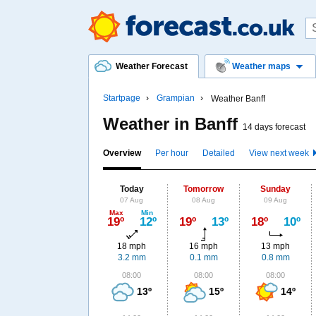
Weather Forecast
Weather maps
Startpage
Grampian
Weather Banff
Weather in Banff
14 days forecast
Overview
Per hour
Detailed
View next week
Today
Tomorrow
Sunday
07 Aug
08 Aug
09 Aug
Max
Min
19º
12º
19º
13º
18º
10º
18 mph
16 mph
13 mph
3.2 mm
0.1 mm
0.8 mm
08:00
08:00
08:00
13º
15º
14º