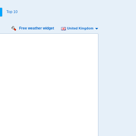
Top 10
Free weather widget
United Kingdom
iday
Saturday
Sunday
Monday
Tuesday
 Aug
15 Aug
16 Aug
17 Aug
18 Aug
Min
13º
18º
12º
18º
12º
18º
13º
18º
13º
 mph
9 mph
11 mph
11 mph
11 mph
 mm
0.4 mm
8.4 mm
10 mm
6.7 mm
8:00
08:00
08:00
08:00
08:00
15º
14º
14º
14º
14º