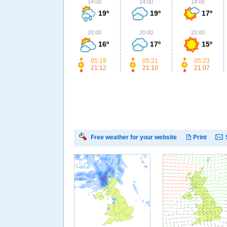
14:00
14:00
14:00
19º
19º
17º
20:00
20:00
20:00
16º
17º
15º
05:19
05:21
05:23
21:12
21:10
21:07
Free weather for your website
Print