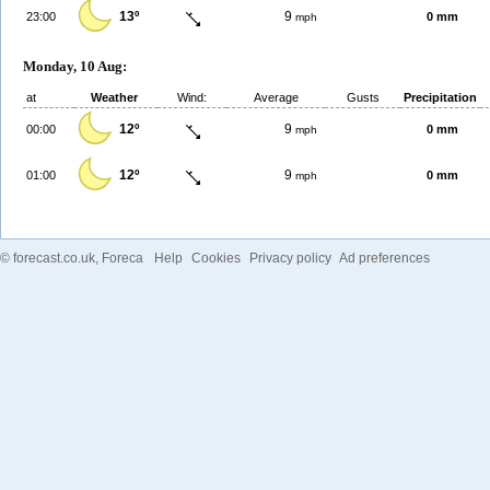
13º
9
23:00
0 mm
mph
Monday, 10 Aug:
at
Weather
Wind:
Average
Gusts
Precipitation
12º
9
00:00
0 mm
mph
12º
9
01:00
0 mm
mph
©
forecast.co.uk
, Foreca
Help
Cookies
Privacy policy
Ad preferences