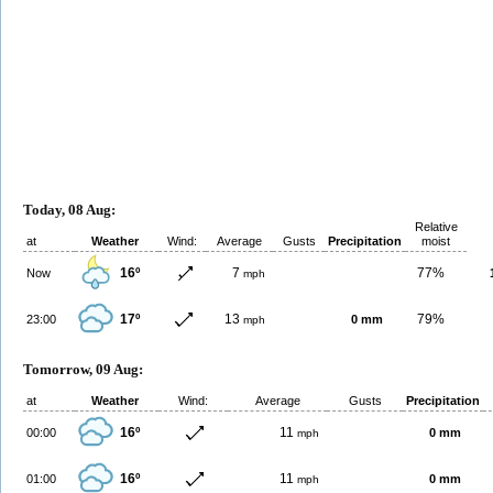
Today, 08 Aug:
Relative
at
Weather
Wind:
Average
Gusts
Precipitation
moist
16º
7
77%
Now
mph
17º
13
79%
23:00
0 mm
mph
Tomorrow, 09 Aug:
at
Weather
Wind:
Average
Gusts
Precipitation
16º
11
00:00
0 mm
mph
16º
11
01:00
0 mm
mph