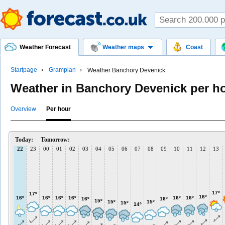
Weather Forecast
Weather maps
Coast
Startpage
Grampian
Weather Banchory Devenick
Weather in Banchory Devenick per h
Overview
Per hour
Today:
Tomorrow:
22
23
00
01
02
03
04
05
06
07
08
09
10
11
12
13
17º
17º
16º
16º
16º
16º
16º
16º
16º
16º
16º
15º
15º
15º
15º
14º