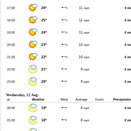
26º
11
17:00
0 m
mph
25º
11
18:00
0 m
mph
24º
11
19:00
0 m
mph
23º
10
20:00
0 m
mph
22º
10
21:00
0 m
mph
21º
9
22:00
0 m
mph
20º
9
23:00
0 m
mph
Wednesday, 12 Aug:
at
Weather
Wind:
Average
Gusts
Precipitati
19º
8
00:00
0 m
mph
18º
8
01:00
0 m
mph