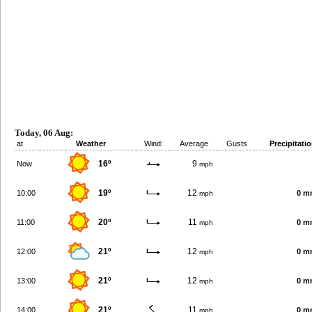
Today, 06 Aug:
at
Weather
Wind:
Average
Gusts
Precipitati
16º
9
Now
mph
19º
12
10:00
0 m
mph
20º
11
11:00
0 m
mph
21º
12
12:00
0 m
mph
21º
12
13:00
0 m
mph
21º
11
14:00
0 m
mph