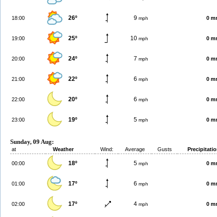
26º
9
18:00
0 m
mph
25º
10
19:00
0 m
mph
24º
7
20:00
0 m
mph
22º
6
21:00
0 m
mph
20º
6
22:00
0 m
mph
19º
5
23:00
0 m
mph
Sunday, 09 Aug:
at
Weather
Wind:
Average
Gusts
Precipitati
18º
5
00:00
0 m
mph
17º
6
01:00
0 m
mph
17º
4
02:00
0 m
mph