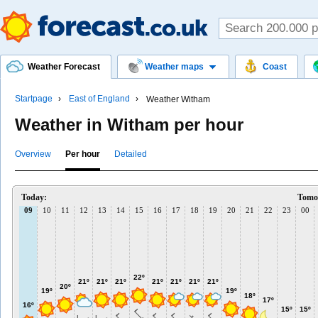
Weather Forecast
Weather maps
Coast
Startpage
East of England
Weather Witham
Weather in Witham per hour
Overview
Per hour
Detailed
Today:
Tomo
09
10
11
12
13
14
15
16
17
18
19
20
21
22
23
00
22º
21º
21º
21º
21º
21º
21º
21º
20º
19º
19º
18º
17º
16º
15º
15º