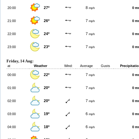
27º
8
20:00
0 m
mph
26º
7
21:00
0 m
mph
24º
7
22:00
0 m
mph
23º
7
23:00
0 m
mph
Friday, 14 Aug:
at
Weather
Wind:
Average
Gusts
Precipitati
22º
7
00:00
0 m
mph
20º
7
01:00
0 m
mph
20º
7
02:00
0 m
mph
19º
6
03:00
0 m
mph
18º
6
04:00
0 m
mph