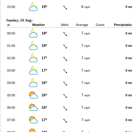
19º
8
23:00
0 m
mph
Sunday, 16 Aug:
at
Weather
Wind:
Average
Gusts
Precipitati
18º
7
00:00
0 m
mph
18º
7
01:00
0 m
mph
17º
7
02:00
0 m
mph
17º
7
03:00
0 m
mph
16º
7
04:00
0 m
mph
16º
7
05:00
0 m
mph
16º
7
06:00
0 m
mph
17º
7
07:00
0 m
mph