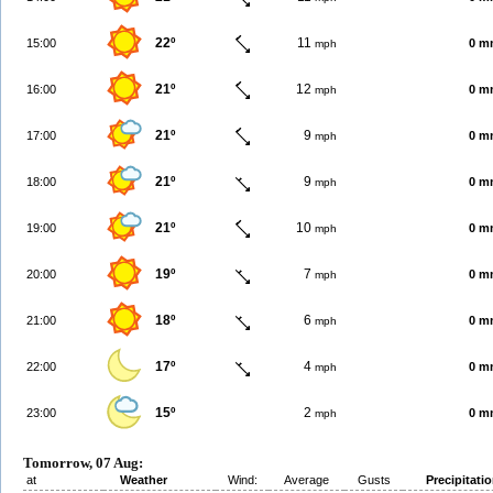
22º
11
15:00
0 m
mph
21º
12
16:00
0 m
mph
21º
9
17:00
0 m
mph
21º
9
18:00
0 m
mph
21º
10
19:00
0 m
mph
19º
7
20:00
0 m
mph
18º
6
21:00
0 m
mph
17º
4
22:00
0 m
mph
15º
2
23:00
0 m
mph
Tomorrow, 07 Aug:
at
Weather
Wind:
Average
Gusts
Precipitati