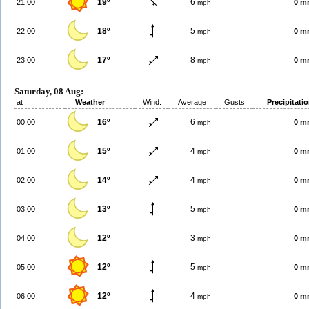
19º
6
21:00
0 m
mph
18º
5
22:00
0 m
mph
17º
8
23:00
0 m
mph
Saturday, 08 Aug:
at
Weather
Wind:
Average
Gusts
Precipitati
16º
6
00:00
0 m
mph
15º
4
01:00
0 m
mph
14º
4
02:00
0 m
mph
13º
5
03:00
0 m
mph
12º
3
04:00
0 m
mph
12º
5
05:00
0 m
mph
12º
4
06:00
0 m
mph