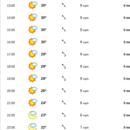
30º
9
13:00
0 m
mph
30º
9
14:00
0 m
mph
30º
9
15:00
0 m
mph
30º
9
16:00
0 m
mph
29º
9
17:00
0 m
mph
28º
9
18:00
0 m
mph
28º
9
19:00
0 m
mph
26º
9
20:00
0 m
mph
24º
8
21:00
0 m
mph
23º
8
22:00
0 m
mph
22º
7
23:00
0 m
mph