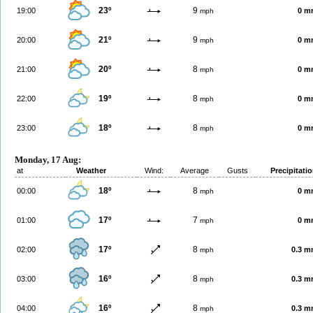
23º
9
19:00
0 m
mph
21º
9
20:00
0 m
mph
20º
8
21:00
0 m
mph
19º
8
22:00
0 m
mph
18º
8
23:00
0 m
mph
Monday, 17 Aug:
at
Weather
Wind:
Average
Gusts
Precipitati
18º
8
00:00
0 m
mph
17º
7
01:00
0 m
mph
17º
8
02:00
0.3 
mph
16º
8
03:00
0.3 
mph
16º
8
04:00
0.3 
mph