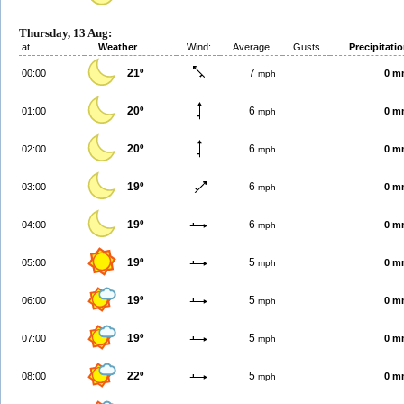
Thursday, 13 Aug:
at
Weather
Wind:
Average
Gusts
Precipitati
21º
7
00:00
0 m
mph
20º
6
01:00
0 m
mph
20º
6
02:00
0 m
mph
19º
6
03:00
0 m
mph
19º
6
04:00
0 m
mph
19º
5
05:00
0 m
mph
19º
5
06:00
0 m
mph
19º
5
07:00
0 m
mph
22º
5
08:00
0 m
mph