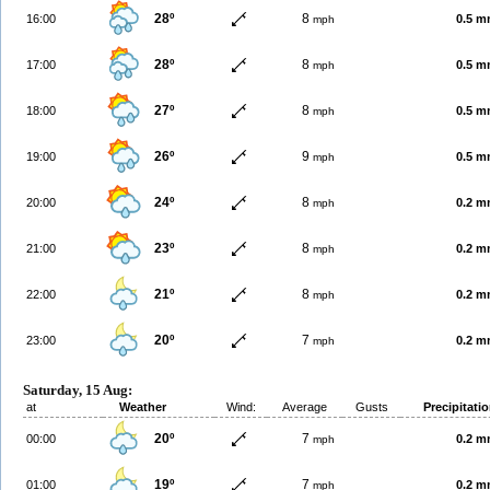
28º
8
16:00
0.5 
mph
28º
8
17:00
0.5 
mph
27º
8
18:00
0.5 
mph
26º
9
19:00
0.5 
mph
24º
8
20:00
0.2 
mph
23º
8
21:00
0.2 
mph
21º
8
22:00
0.2 
mph
20º
7
23:00
0.2 
mph
Saturday, 15 Aug:
at
Weather
Wind:
Average
Gusts
Precipitati
20º
7
00:00
0.2 
mph
19º
7
01:00
0.2 
mph