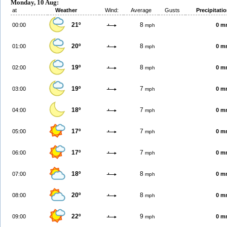
Monday, 10 Aug:
at
Weather
Wind:
Average
Gusts
Precipitati
21º
8
00:00
0 m
mph
20º
8
01:00
0 m
mph
19º
8
02:00
0 m
mph
19º
7
03:00
0 m
mph
18º
7
04:00
0 m
mph
17º
7
05:00
0 m
mph
17º
7
06:00
0 m
mph
18º
8
07:00
0 m
mph
20º
8
08:00
0 m
mph
22º
9
09:00
0 m
mph