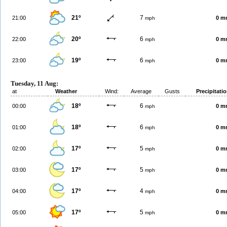
21º
7
21:00
0 m
mph
20º
6
22:00
0 m
mph
19º
6
23:00
0 m
mph
Tuesday, 11 Aug:
at
Weather
Wind:
Average
Gusts
Precipitati
18º
6
00:00
0 m
mph
18º
6
01:00
0 m
mph
17º
5
02:00
0 m
mph
17º
5
03:00
0 m
mph
17º
4
04:00
0 m
mph
17º
5
05:00
0 m
mph