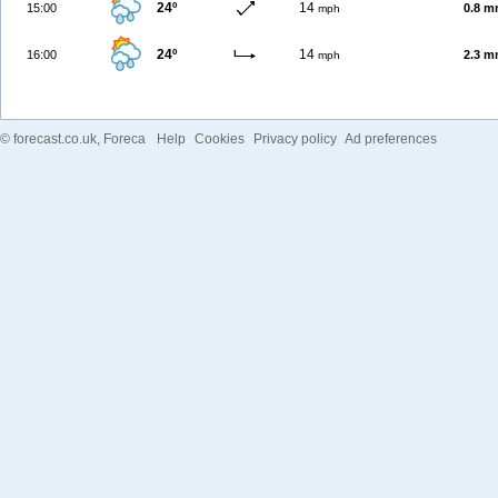
24º
14
15:00
0.8 
mph
24º
14
16:00
2.3 
mph
©
forecast.co.uk
, Foreca
Help
Cookies
Privacy policy
Ad preferences