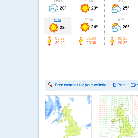
13:00
13:00
13:00
20º
23º
25º
Now
19:00
19:00
24º
26º
22º
05:33
05:34
05:36
20:40
20:38
20:36
Free weather for your website
Print