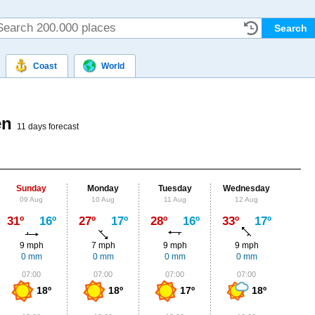
Coast
World
en
11 days forecast
Sunday
Monday
Tuesday
Wednesday
Thu
09 Aug
10 Aug
11 Aug
12 Aug
13
Max
31º
16º
27º
17º
28º
16º
33º
17º
33º
9 mph
7 mph
9 mph
9 mph
4
0 mm
0 mm
0 mm
0 mm
0
07:00
07:00
07:00
07:00
0
18º
18º
17º
18º