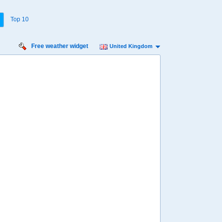
Top 10
Free weather widget
United Kingdom
rsday
Friday
Saturday
Sunday
 Aug
14 Aug
15 Aug
16 Aug
Min
19º
30º
18º
27º
17º
26º
16º
 mph
7 mph
7 mph
9 mph
 mm
2.9 mm
3.5 mm
0.1 mm
7:00
07:00
07:00
13:00
19º
19º
17º
05:48