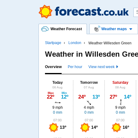
Weather Forecast
Weather maps
Startpage
London
Weather Willesden Green
Weather in Willesden Gre
Overview
Per hour
View next week
Today
Tomorrow
Saturday
06 Aug
07 Aug
08 Aug
Max
Min
22º
12º
24º
13º
27º
14º
9 mph
4 mph
9 mph
0 mm
0 mm
0 mm
07:00
07:00
07:00
13º
14º
16º