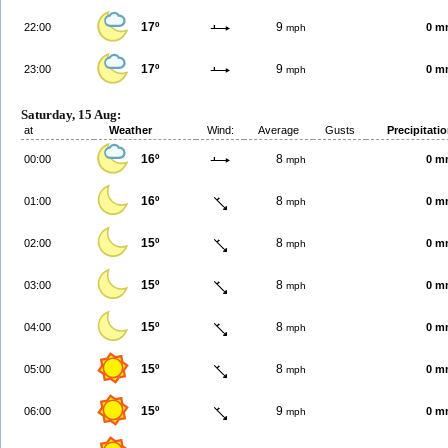
17º
9
22:00
0 m
mph
17º
9
23:00
0 m
mph
Saturday, 15 Aug:
at
Weather
Wind:
Average
Gusts
Precipitati
16º
8
00:00
0 m
mph
16º
8
01:00
0 m
mph
15º
8
02:00
0 m
mph
15º
8
03:00
0 m
mph
15º
8
04:00
0 m
mph
15º
8
05:00
0 m
mph
15º
9
06:00
0 m
mph