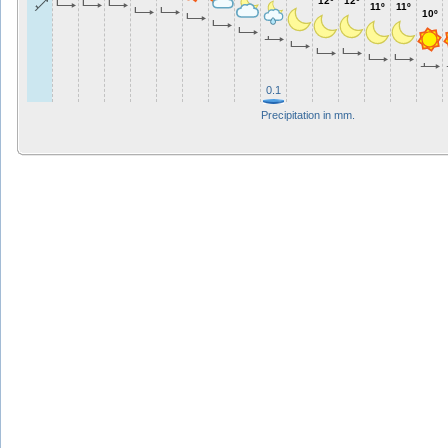
12º
12º
11º
11º
10º
0.1
Precipitation in mm.