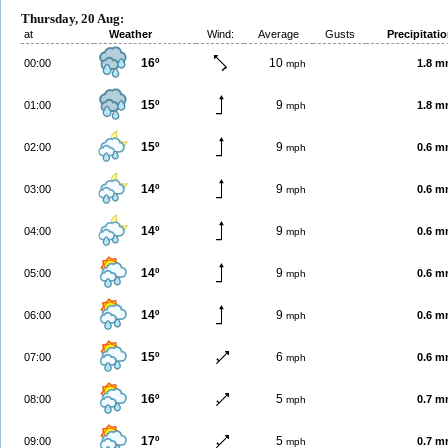
Thursday, 20 Aug:
at
Weather
Wind:
Average
Gusts
Precipitati
16º
10
00:00
1.8 
mph
15º
9
01:00
1.8 
mph
15º
9
02:00
0.6 
mph
14º
9
03:00
0.6 
mph
14º
9
04:00
0.6 
mph
14º
9
05:00
0.6 
mph
14º
9
06:00
0.6 
mph
15º
6
07:00
0.6 
mph
16º
5
08:00
0.7 
mph
17º
5
09:00
0.7 
mph