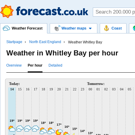
Weather Forecast
Weather maps
Coast
Startpage
North East England
Weather Whitley Bay
Weather in Whitley Bay per hour
Overview
Per hour
Detailed
Today:
Tomorrow:
14
15
16
17
18
19
20
21
22
23
00
01
02
03
04
05
19º
19º
19º
19º
18º
18º
17º
16º
15º
14º
13º