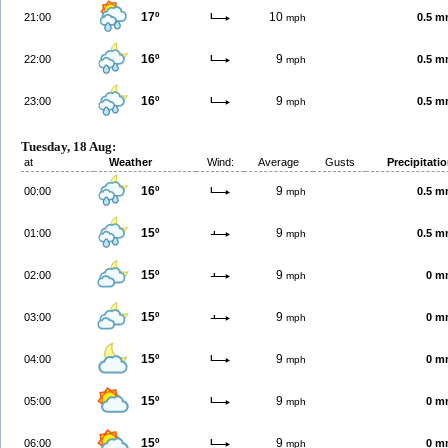
17º
10
21:00
0.5 
mph
16º
9
22:00
0.5 
mph
16º
9
23:00
0.5 
mph
Tuesday, 18 Aug:
at
Weather
Wind:
Average
Gusts
Precipitati
16º
9
00:00
0.5 
mph
15º
9
01:00
0.5 
mph
15º
9
02:00
0 m
mph
15º
9
03:00
0 m
mph
15º
9
04:00
0 m
mph
15º
9
05:00
0 m
mph
15º
9
06:00
0 m
mph