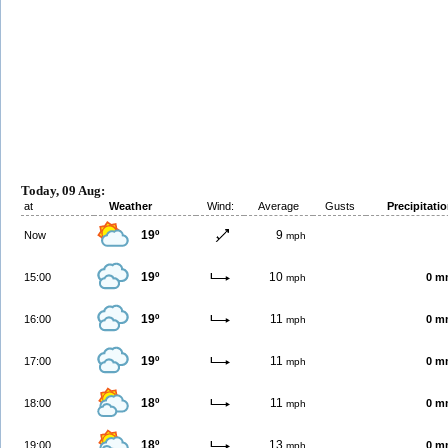
Today, 09 Aug:
at
Weather
Wind:
Average
Gusts
Precipitati
19º
9
Now
mph
19º
10
15:00
0 m
mph
19º
11
16:00
0 m
mph
19º
11
17:00
0 m
mph
18º
11
18:00
0 m
mph
18º
13
19:00
0 m
mph