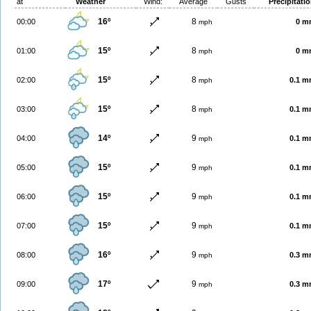
at
Weather
Wind:
Average
Gusts
Precipitati
16º
8
00:00
0 m
mph
15º
8
01:00
0 m
mph
15º
8
02:00
0.1 
mph
15º
8
03:00
0.1 
mph
14º
9
04:00
0.1 
mph
15º
9
05:00
0.1 
mph
15º
9
06:00
0.1 
mph
15º
9
07:00
0.1 
mph
16º
9
08:00
0.3 
mph
17º
9
09:00
0.3 
mph