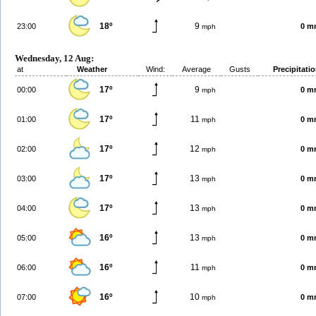
18º
9
23:00
0 m
mph
Wednesday, 12 Aug:
at
Weather
Wind:
Average
Gusts
Precipitati
17º
9
00:00
0 m
mph
17º
11
01:00
0 m
mph
17º
12
02:00
0 m
mph
17º
13
03:00
0 m
mph
17º
13
04:00
0 m
mph
16º
13
05:00
0 m
mph
16º
11
06:00
0 m
mph
16º
10
07:00
0 m
mph