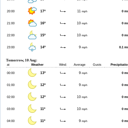
17º
11
20:00
0 m
mph
16º
10
21:00
0 m
mph
15º
10
22:00
0 m
mph
14º
9
23:00
0.1 
mph
Tomorrow, 10 Aug:
at
Weather
Wind:
Average
Gusts
Precipitati
13º
9
00:00
0 m
mph
12º
9
01:00
0 m
mph
12º
10
02:00
0 m
mph
11º
10
03:00
0 m
mph
11º
9
04:00
0 m
mph