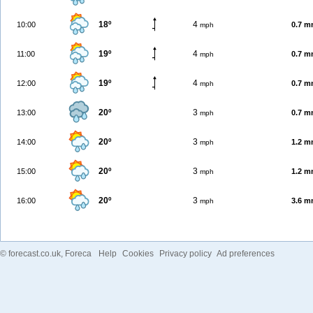
18º
4
10:00
0.7 
mph
19º
4
11:00
0.7 
mph
19º
4
12:00
0.7 
mph
20º
3
13:00
0.7 
mph
20º
3
14:00
1.2 
mph
20º
3
15:00
1.2 
mph
20º
3
16:00
3.6 
mph
©
forecast.co.uk
, Foreca
Help
Cookies
Privacy policy
Ad preferences