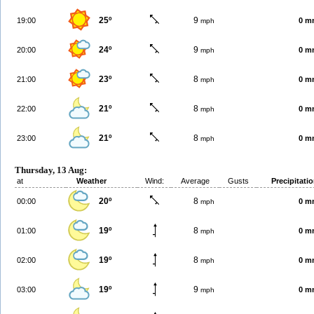
25º
9
19:00
0 m
mph
24º
9
20:00
0 m
mph
23º
8
21:00
0 m
mph
21º
8
22:00
0 m
mph
21º
8
23:00
0 m
mph
Thursday, 13 Aug:
at
Weather
Wind:
Average
Gusts
Precipitati
20º
8
00:00
0 m
mph
19º
8
01:00
0 m
mph
19º
8
02:00
0 m
mph
19º
9
03:00
0 m
mph