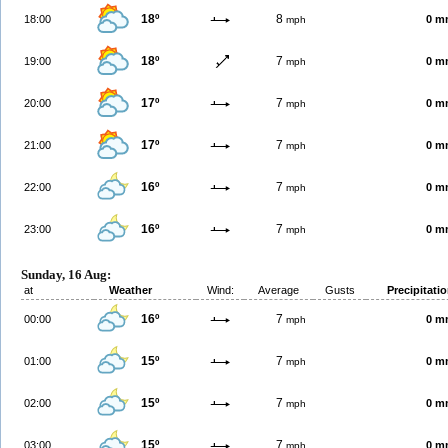
18º
8
18:00
0 m
mph
18º
7
19:00
0 m
mph
17º
7
20:00
0 m
mph
17º
7
21:00
0 m
mph
16º
7
22:00
0 m
mph
16º
7
23:00
0 m
mph
Sunday, 16 Aug:
at
Weather
Wind:
Average
Gusts
Precipitati
16º
7
00:00
0 m
mph
15º
7
01:00
0 m
mph
15º
7
02:00
0 m
mph
15º
7
03:00
0 m
mph