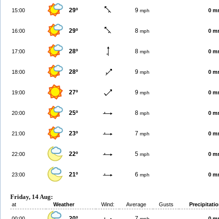
29º
9
15:00
0 m
mph
29º
8
16:00
0 m
mph
28º
8
17:00
0 m
mph
28º
9
18:00
0 m
mph
27º
9
19:00
0 m
mph
25º
8
20:00
0 m
mph
23º
7
21:00
0 m
mph
22º
5
22:00
0 m
mph
21º
6
23:00
0 m
mph
Friday, 14 Aug:
at
Weather
Wind:
Average
Gusts
Precipitati
20º
7
00:00
0 m
mph