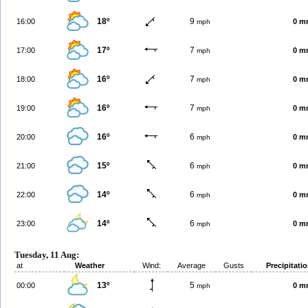
18º
9
16:00
0 m
mph
17º
7
17:00
0 m
mph
16º
7
18:00
0 m
mph
16º
7
19:00
0 m
mph
16º
6
20:00
0 m
mph
15º
6
21:00
0 m
mph
14º
6
22:00
0 m
mph
14º
6
23:00
0 m
mph
Tuesday, 11 Aug:
at
Weather
Wind:
Average
Gusts
Precipitati
13º
5
00:00
0 m
mph