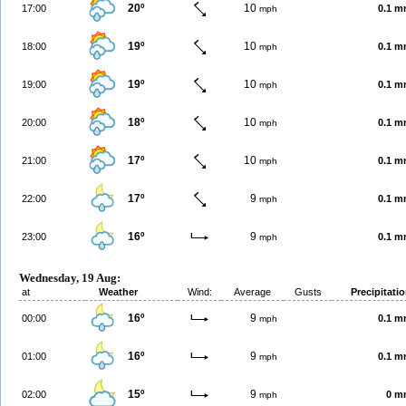
20º
10
17:00
0.1 
mph
19º
10
18:00
0.1 
mph
19º
10
19:00
0.1 
mph
18º
10
20:00
0.1 
mph
17º
10
21:00
0.1 
mph
17º
9
22:00
0.1 
mph
16º
9
23:00
0.1 
mph
Wednesday, 19 Aug:
at
Weather
Wind:
Average
Gusts
Precipitati
16º
9
00:00
0.1 
mph
16º
9
01:00
0.1 
mph
15º
9
02:00
0 m
mph