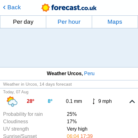
Back
Per day
Per hour
Maps
Weather Urcos
Peru
Weather in Urcos
14 days forecast
Today, 07 Aug
28º
8º
0.1 mm
9 mph
Probability for rain
25%
Cloudiness
17%
UV strength
Very high
Sunrise/Sunset
06:04
17:39