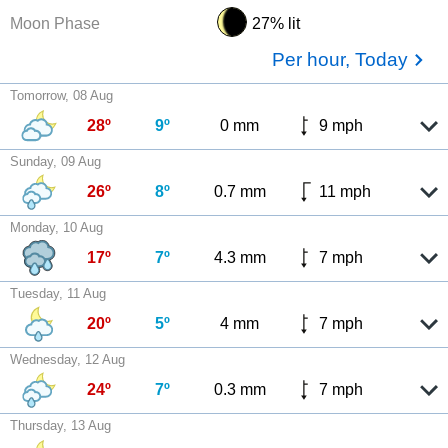
Moon Phase
27% lit
Per hour, Today
Tomorrow, 08 Aug
28º
9º
0 mm
9 mph
Sunday, 09 Aug
26º
8º
0.7 mm
11 mph
Monday, 10 Aug
17º
7º
4.3 mm
7 mph
Tuesday, 11 Aug
20º
5º
4 mm
7 mph
Wednesday, 12 Aug
24º
7º
0.3 mm
7 mph
Thursday, 13 Aug