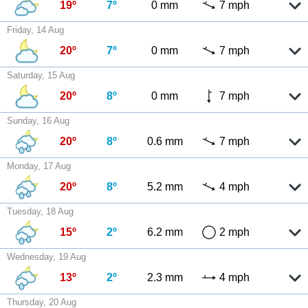
19º
7º
0 mm
7 mph
Friday, 14 Aug
20º
7º
0 mm
7 mph
Saturday, 15 Aug
20º
8º
0 mm
7 mph
Sunday, 16 Aug
20º
8º
0.6 mm
7 mph
Monday, 17 Aug
20º
8º
5.2 mm
4 mph
Tuesday, 18 Aug
15º
2º
6.2 mm
2 mph
Wednesday, 19 Aug
13º
2º
2.3 mm
4 mph
Thursday, 20 Aug