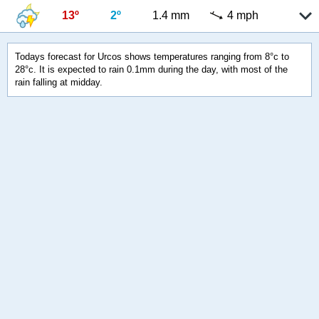
13º
2º
1.4 mm
4 mph
Todays forecast for Urcos shows temperatures ranging from 8°c to
28°c. It is expected to rain 0.1mm during the day, with most of the
rain falling at midday.