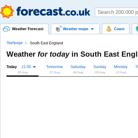
Weather Forecast
Weather maps
Coast
Startpage
South East England
Weather
for today
in
South East Eng
Today
21:00
Tomorrow
Saturday
Sunday
Monday
T
06 Aug
07 Aug
08 Aug
09 Aug
10 Aug