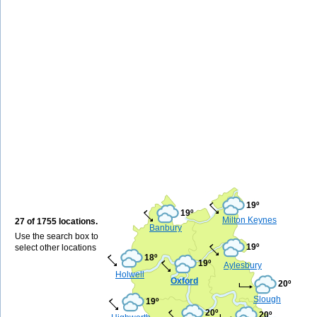
19º
19º
Milton Keynes
27 of 1755 locations.
Banbury
Use the search box to
19º
select other locations
18º
19º
Aylesbury
Holwell
Oxford
20º
Slough
19º
20º
20º