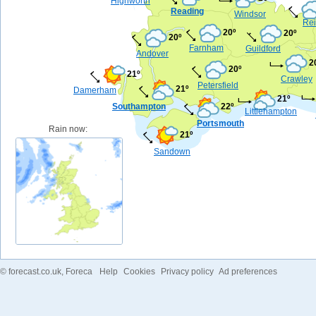
Highworth
Reading
Windsor
Rei
20º
20º
20º
Farnham
Guildford
Andover
2
20º
21º
Crawley
Petersfield
21º
Damerham
21º
Southampton
22º
Littlehampton
Portsmouth
Rain now:
21º
Sandown
©
forecast.co.uk
, Foreca
Help
Cookies
Privacy policy
Ad preferences