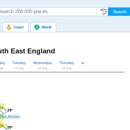
Coast
World
th East England
»
«
day
Tuesday
Wednesday
Thursday
ug
11 Aug
12 Aug
13 Aug
29º
ilton Keynes
28º