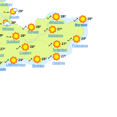
ylesbury
29º
28º
Slough
28º
Allhallows
30º
Margate
28º
Windsor
27º
Reigate
9º
Maidstone
28º
24º
Guildford
27º
Folkestone
28º
27º
Tenterden
Crawley
eld
27º
26º
24º
5º
Hastings
Littlehampton
Brighton
outh