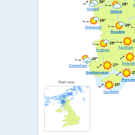
26º
28º
A
Holwell
Oxford
28º
28º
Highworth
Reading
2
28º
Farnham
Andover
26º
Petersfi
27º
Damerham
Southampton
2
Portsm
Rain now:
25º
Sandown