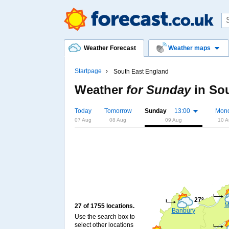
Weather Forecast
Weather maps
Startpage
South East England
Weather
for Sunday
in
Sou
Today
Tomorrow
Sunday
13:00
Mon
07 Aug
08 Aug
09 Aug
10 A
27º
M
27 of 1755 locations.
Banbury
Use the search box to
select other locations