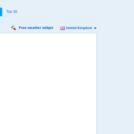
Top 30
Free weather widget
United Kingdom
Friday
Saturday
Sunday
Monday
Tuesday
Wednesday
14 Aug
15 Aug
16 Aug
17 Aug
18 Aug
19 Aug