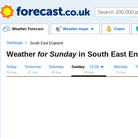
Weather Forecast
Weather maps
Coast
Startpage
South East England
Weather
for Sunday
in
South East E
Today
Tomorrow
Saturday
Sunday
13:00
Monday
T
06 Aug
07 Aug
08 Aug
09 Aug
10 Aug