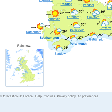
Highworth
Reading
Windsor
Rei
30º
30º
28º
Farnham
Guildford
Andover
2
30º
26º
Crawley
Petersfield
29º
Damerham
25º
Southampton
27º
Littlehampton
Portsmouth
Rain now:
26º
Sandown
©
forecast.co.uk
, Foreca
Help
Cookies
Privacy policy
Ad preferences