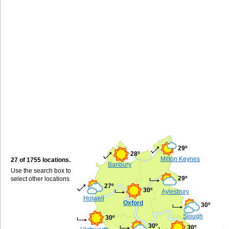
29º
28º
Milton Keynes
27 of 1755 locations.
Banbury
Use the search box to
29º
select other locations
27º
30º
Aylesbury
Holwell
Oxford
30º
Slough
30º
30º
30º